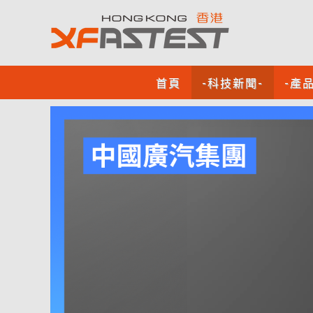
首頁
-科技新聞-
-產