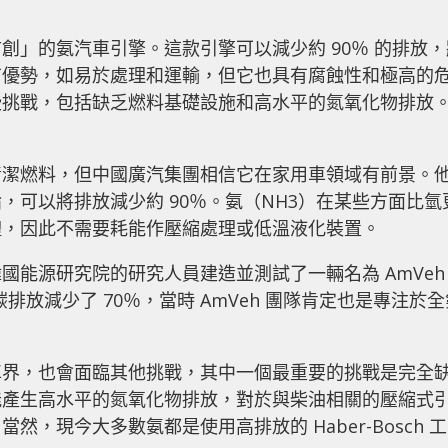
創」的氨汽車引擎。這款引擎可以減少約 90％ 的排放，
有優勢，如易於處理和運輸，但它也具有腐蝕性和極高的
些挑戰，包括缺乏燃料基礎設施和高水平的氮氧化物排放
清潔燃料，但中國廣汽集團相信它在家用車領域有前景。
，可以將排放減少約 90％。氨（NH3）在某些方面比氫
體，因此不需要耗能作壓縮處理或低溫液化裝置。
國能源研究院的研究人員建造並測試了一輛名為 AmVeh
，碳排放減少了 70％，當時 AmVeh 團隊肯定也是專注於
車界，也會面臨其他挑戰，其中一個最重要的挑戰是完全
能產生高水平的氮氧化物排放，對於與柴油相關的壓縮式
，現今大多數氨都是使用高排放的 Haber-Bosch 工