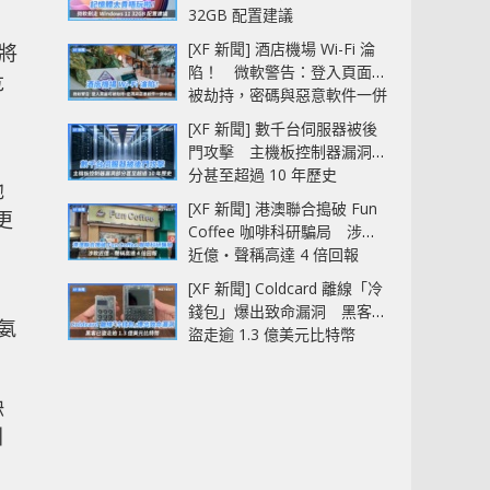
32GB 配置建議
[XF 新聞] 酒店機場 Wi-Fi 淪
將
陷！ 微軟警告：登入頁面可
危
被劫持，密碼與惡意軟件一併
。
中招
[XF 新聞] 數千台伺服器被後
門攻擊 主機板控制器漏洞部
分甚至超過 10 年歷史
他
[XF 新聞] 港澳聯合搗破 Fun
更
Coffee 咖啡科研騙局 涉款
近億‧聲稱高達 4 倍回報
[XF 新聞] Coldcard 離線「冷
錢包」爆出致命漏洞 黑客已
全氨
盜走逾 1.3 億美元比特幣
缺
引