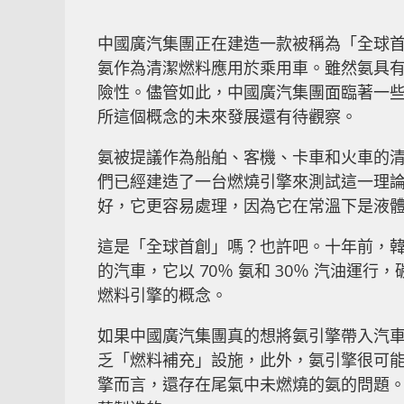
中國廣汽集團正在建造一款被稱為「全球首
氨作為清潔燃料應用於乘用車。雖然氨具
險性。儘管如此，中國廣汽集團面臨著一
所這個概念的未來發展還有待觀察。
氨被提議作為船舶、客機、卡車和火車的
們已經建造了一台燃燒引擎來測試這一理論
好，它更容易處理，因為它在常溫下是液
這是「全球首創」嗎？也許吧。十年前，韓
的汽車，它以 70％ 氨和 30％ 汽油運行
燃料引擎的概念。
如果中國廣汽集團真的想將氨引擎帶入汽
乏「燃料補充」設施，此外，氨引擎很可
擎而言，還存在尾氣中未燃燒的氨的問題。當然