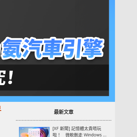
早
最新文章
[XF 新聞] 記憶體太貴唔玩
啦！ 微軟刪走 Windows 11