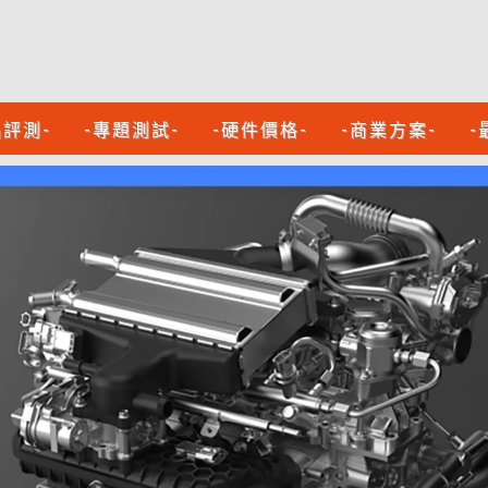
品評測-
-專題測試-
-硬件價格-
-商業方案-
-