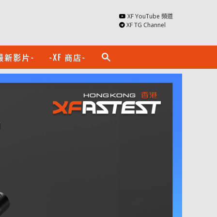
XF YouTube 頻道
XF TG Channel
最新影片-
-XF 商店-
search