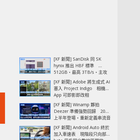
[XF 新聞] SanDisk 同 SK
hynix 推出 HBF 標準
512GB‧最高 3TB/s‧主攻
AI 記憶體
[XF 新聞] Adobe 將生成式 AI
塞入 Project Indigo 相機
App 可即影即改相
[XF 新聞] Winamp 夥拍
Deezer 準備強勢回歸 2027
上半年登場‧重新定義串流音
樂播放器
[XF 新聞] Android Auto 終於
加入車速表 現階段只向部分