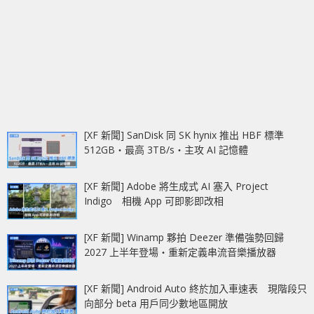
[XF 新聞] SanDisk 同 SK hynix 推出 HBF 標準
512GB‧最高 3TB/s‧主攻 AI 記憶體
[XF 新聞] Adobe 將生成式 AI 塞入 Project
Indigo 相機 App 可即影即改相
[XF 新聞] Winamp 夥拍 Deezer 準備強勢回歸
2027 上半年登場‧重新定義串流音樂播放器
[XF 新聞] Android Auto 終於加入車速表 現階段只
向部分 beta 用戶同少數地區開放