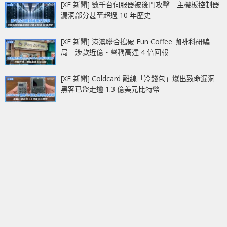
[XF 新聞] 數千台伺服器被後門攻擊 主機板控制器
漏洞部分甚至超過 10 年歷史
[XF 新聞] 港澳聯合搗破 Fun Coffee 咖啡科研騙
局 涉款近億‧聲稱高達 4 倍回報
[XF 新聞] Coldcard 離線「冷錢包」爆出致命漏洞
黑客已盜走逾 1.3 億美元比特幣