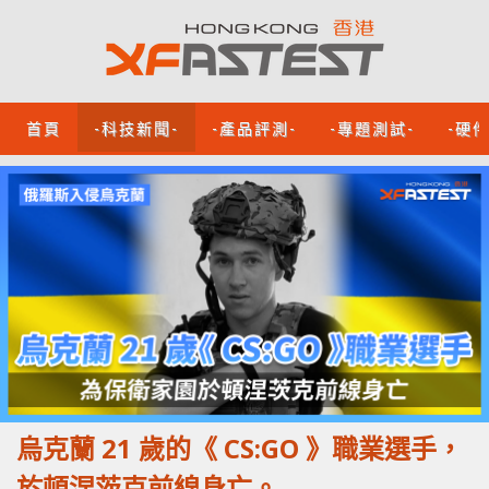
首頁
-科技新聞-
-產品評測-
-專題測試-
-硬
烏克蘭 21 歲的《 CS:GO 》職業選手，
於頓涅茨克前線身亡。