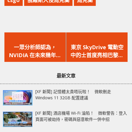
上
下
一
一
一眾分析師認為，
東京 SkyDrive 電動空
篇
篇
NVIDIA 在未來幾年很
中的士首度亮相巴黎航
文
文
有可能成為地球上最具
展，但續航程卻只有 15
章：
章：
價值的公司！
公里？
最新文章
[XF 新聞] 記憶體太貴唔玩啦！ 微軟刪走
Windows 11 32GB 配置建議
[XF 新聞] 酒店機場 Wi-Fi 淪陷！ 微軟警告：登入
頁面可被劫持，密碼與惡意軟件一併中招