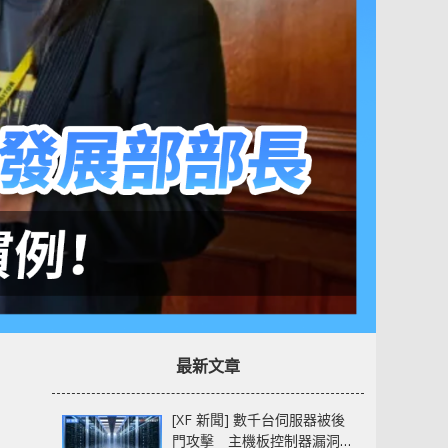
最新文章
[XF 新聞] 數千台伺服器被後
門攻擊 主機板控制器漏洞部