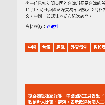
後一位已知訪問英國的台灣部長是台灣的首
11 月，時任英國國際貿易部國務大臣的格雷格
文。中國一如既往地譴責這次訪問。
資料來源：
路透社
中國
台灣
唐鳳
外交慣例
數位
上
一
據路透社獨家報導：中國國家主席習近平
篇
軟創辦人比爾．蓋茨，表示歡迎美國人工