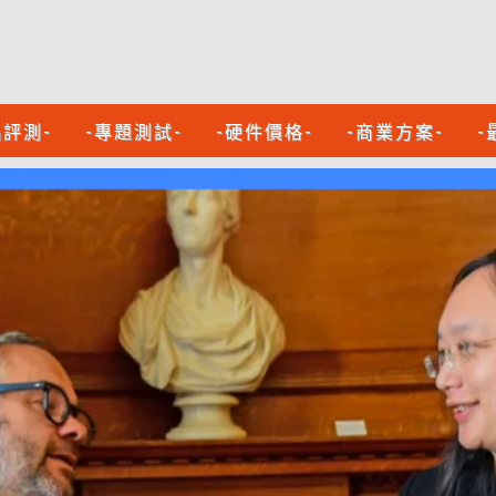
品評測-
-專題測試-
-硬件價格-
-商業方案-
-