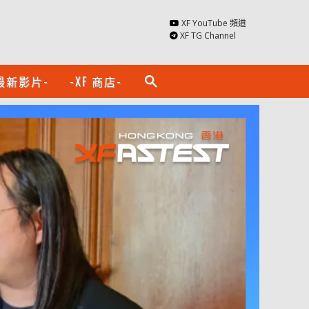
XF YouTube 頻道
XF TG Channel
最新影片-
-XF 商店-
search