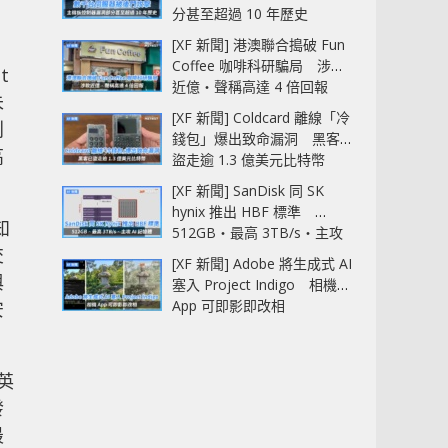
分甚至超過 10 年歷史
[XF 新聞] 港澳聯合搗破 Fun
Coffee 咖啡科研騙局 涉款
t
近億‧聲稱高達 4 倍回報
未
[XF 新聞] Coldcard 離線「冷
別
錢包」爆出致命漏洞 黑客已
高
盜走逾 1.3 億美元比特幣
[XF 新聞] SanDisk 同 SK
hynix 推出 HBF 標準
知
512GB‧最高 3TB/s‧主攻
交
AI 記憶體
[XF 新聞] Adobe 將生成式 AI
與
塞入 Project Indigo 相機
App 可即影即改相
安
英
發
最