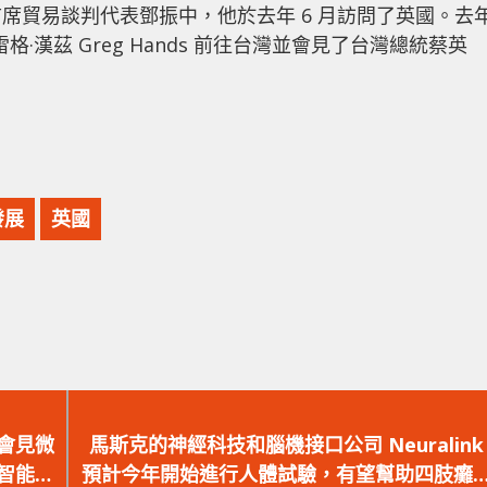
席貿易談判代表鄧振中，他於去年 6 月訪問了英國。去
·漢茲 Greg Hands 前往台灣並會見了台灣總統蔡英
發展
英國
下
一
會見微
馬斯克的神經科技和腦機接口公司 Neuralink
篇
智能技
預計今年開始進行人體試驗，有望幫助四肢癱