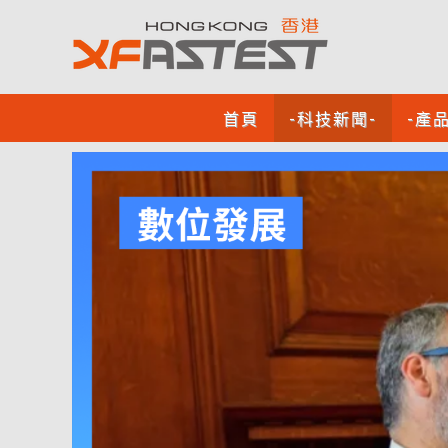
首頁
-科技新聞-
-產