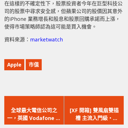
在這樣的不確定性下，股票投資者今年在巨型科技公
司的股票中尋求安全感，但蘋果公司的股價因其意外
的iPhone 業務增長和股息和股票回購承諾而上漲，
使得市場策略師認為這可能是買入機會。
資料來源：
marketwatch
Apple
市值
上
下
一
一
全球最大電信公司之
[XF 開箱] 雙風扇雙插
篇
篇
一，英國 Vodafone 計
槽 主流入門級‧
文
文
劃在未來三年內裁員
1080p‧DLSS 3