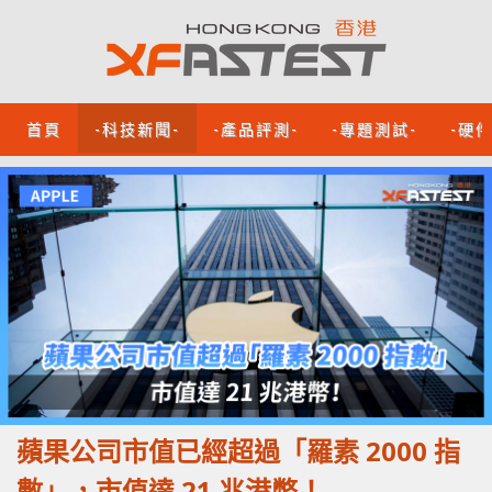
首頁
-科技新聞-
-產品評測-
-專題測試-
-硬
蘋果公司市值已經超過「羅素 2000 指
數」，市值達 21 兆港幣！