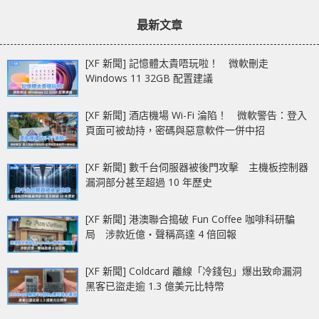
章：
章：
11,000人
ZOTAC GAMING
最新文章
GeForce RTX 4060 Ti
Twin Edge
[XF 新聞] 記憶體太貴唔玩啦！ 微軟刪走
Windows 11 32GB 配置建議
[XF 新聞] 酒店機場 Wi-Fi 淪陷！ 微軟警告：登入
頁面可被劫持，密碼與惡意軟件一併中招
[XF 新聞] 數千台伺服器被後門攻擊 主機板控制器
漏洞部分甚至超過 10 年歷史
[XF 新聞] 港澳聯合搗破 Fun Coffee 咖啡科研騙
局 涉款近億‧聲稱高達 4 倍回報
[XF 新聞] Coldcard 離線「冷錢包」爆出致命漏洞
黑客已盜走逾 1.3 億美元比特幣