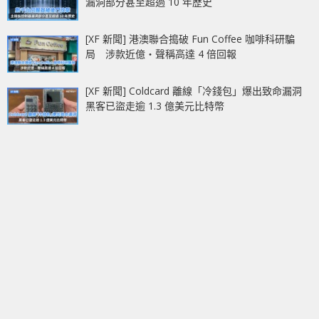
漏洞部分甚至超過 10 年歷史
[XF 新聞] 港澳聯合搗破 Fun Coffee 咖啡科研騙
局 涉款近億‧聲稱高達 4 倍回報
[XF 新聞] Coldcard 離線「冷錢包」爆出致命漏洞
黑客已盜走逾 1.3 億美元比特幣