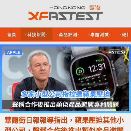
首頁
-科技新聞-
-產品評測-
-專題測試-
-硬
華爾街日報報導指出，蘋果壓迫其他小
型公司，聲稱合作後推出類似產品避開