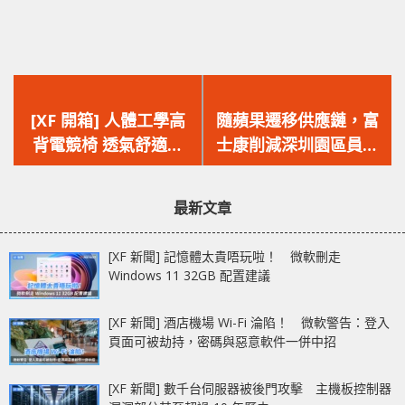
上
下
一
一
[XF 開箱] 人體工學高
隨蘋果遷移供應鏈，富
篇
篇
背電競椅 透氣舒適‧
士康削減深圳園區員工
文
文
4D 扶手‧160 度平放
薪酬，時薪僅剩 20 元
章：
章：
Corsair T3 Rush
人民幣！
最新文章
[XF 新聞] 記憶體太貴唔玩啦！ 微軟刪走
Windows 11 32GB 配置建議
[XF 新聞] 酒店機場 Wi-Fi 淪陷！ 微軟警告：登入
頁面可被劫持，密碼與惡意軟件一併中招
[XF 新聞] 數千台伺服器被後門攻擊 主機板控制器