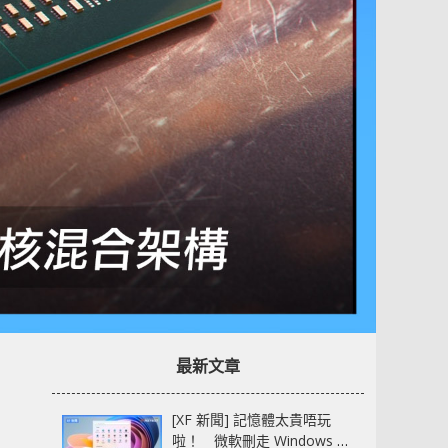
最新文章
[XF 新聞] 記憶體太貴唔玩
啦！ 微軟刪走 Windows 11