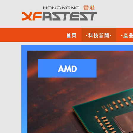
首頁
-科技新聞-
-產