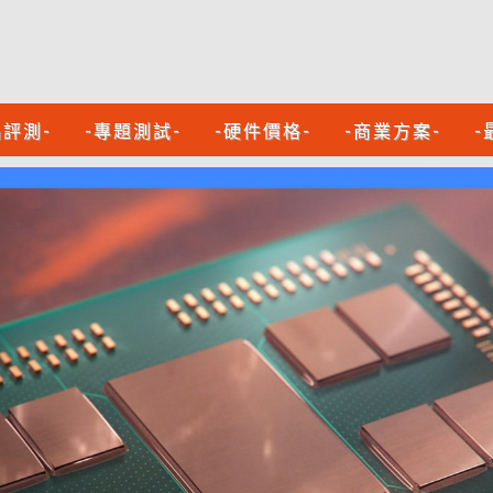
品評測-
-專題測試-
-硬件價格-
-商業方案-
-