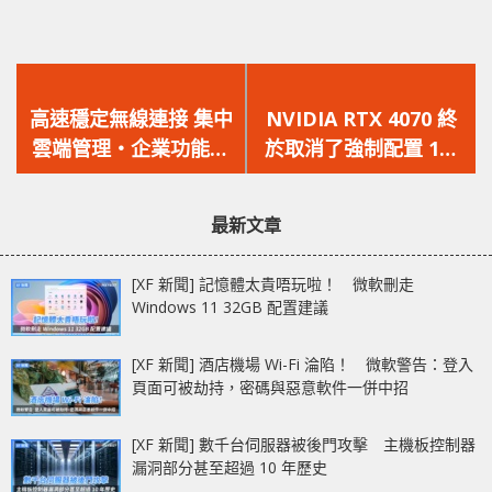
上
下
一
一
高速穩定無線連接 集中
NVIDIA RTX 4070 終
篇
篇
雲端管理‧企業功能‧
於取消了強制配置 16-
文
文
快速部署‧多種分析
pin 供電接口
章：
章：
Cisco Meraki Access
最新文章
Point
[XF 新聞] 記憶體太貴唔玩啦！ 微軟刪走
Windows 11 32GB 配置建議
[XF 新聞] 酒店機場 Wi-Fi 淪陷！ 微軟警告：登入
頁面可被劫持，密碼與惡意軟件一併中招
[XF 新聞] 數千台伺服器被後門攻擊 主機板控制器
漏洞部分甚至超過 10 年歷史