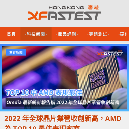
首頁
-科技新聞-
-產品評測-
-專題測試-
-硬
2022 年全球晶片業營收創新高，AMD
為 TOP 10 最佳表現廠商