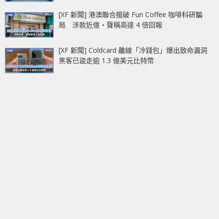
[XF 新聞] 港澳聯合搗破 Fun Coffee 咖啡科研騙
局 涉款近億‧聲稱高達 4 倍回報
[XF 新聞] Coldcard 離線「冷錢包」爆出致命漏洞
黑客已盜走逾 1.3 億美元比特幣