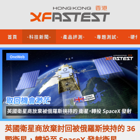
首頁
-科技新聞-
-產品評測-
-專題測試-
-硬
英國衛星商放棄討回被俄羅斯挾持的 36
顆衛星，轉投至 SpaceX 發射衛星