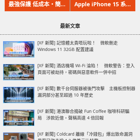
篇
篇
最強保護 低成本‧簡單
Apple iPhone 15 系列
文
文
易用‧企業級保護
手機價格因硬件成本提
章：
章：
Microsoft Defender
高至加價
最新文章
for Business
[XF 新聞] 記憶體太貴唔玩啦！ 微軟刪走
Windows 11 32GB 配置建議
[XF 新聞] 酒店機場 Wi-Fi 淪陷！ 微軟警告：登入
頁面可被劫持，密碼與惡意軟件一併中招
[XF 新聞] 數千台伺服器被後門攻擊 主機板控制器
漏洞部分甚至超過 10 年歷史
[XF 新聞] 港澳聯合搗破 Fun Coffee 咖啡科研騙
局 涉款近億‧聲稱高達 4 倍回報
[XF 新聞] Coldcard 離線「冷錢包」爆出致命漏洞