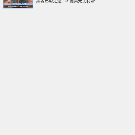
黑客已盜走逾 1.3 億美元比特幣