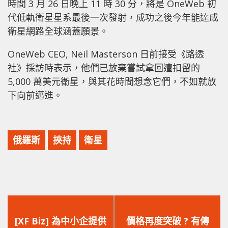
時間 3 月 26 日晚上 11 時 30 分，將是 OneWeb 初
代低軌衛星星系最後一次發射，成功之後今年能達成
衛星網路全球涵蓋願景。
OneWeb CEO, Neil Masterson 日前接受《路透
社》採訪時表示，他們已放棄嘗試拿回遭扣留的
5,000 萬美元衛星，與其花時間想念它們，不如就放
下向前邁進。
俄羅斯
挾持
衛星
上
下
一
一
[XF Biz] 為中小企提供
價格再度突破 ? 有傳