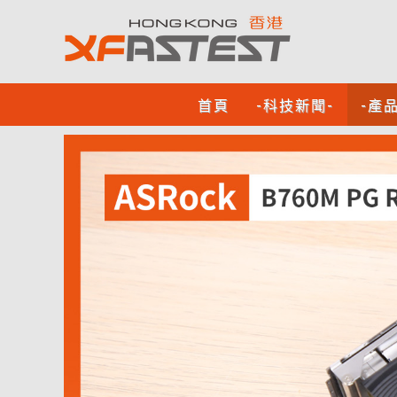
首頁
-科技新聞-
-產