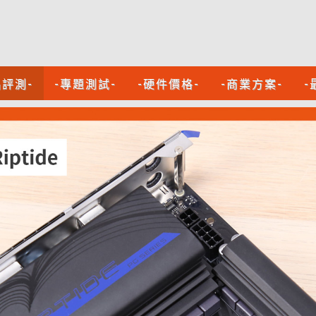
品評測-
-專題測試-
-硬件價格-
-商業方案-
-