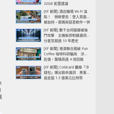
32GB 配置建議
[XF 新聞] 酒店機場 Wi-Fi 淪
陷！ 微軟警告：登入頁面可
被劫持，密碼與惡意軟件一併
中招
[XF 新聞] 數千台伺服器被後
門攻擊 主機板控制器漏洞部
分甚至超過 10 年歷史
[XF 新聞] 港澳聯合搗破 Fun
Coffee 咖啡科研騙局 涉款
近億‧聲稱高達 4 倍回報
[XF 新聞] Coldcard 離線「冷
錢包」爆出致命漏洞 黑客已
盜走逾 1.3 億美元比特幣
X
需
屬