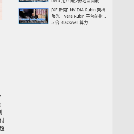
beta 用戶同少數地區開放
[XF 新聞] NVIDIA Rubin 架構
曝光 Vera Rubin 平台劍指
5 倍 Blackwell 算力
份
應
別
應付
超