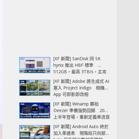
[XF 新聞] SanDisk 同 SK
hynix 推出 HBF 標準
512GB‧最高 3TB/s‧主攻
AI 記憶體
[XF 新聞] Adobe 將生成式 AI
塞入 Project Indigo 相機
App 可即影即改相
[XF 新聞] Winamp 夥拍
Deezer 準備強勢回歸 2027
上半年登場‧重新定義串流音
樂播放器
[XF 新聞] Android Auto 終於
加入車速表 現階段只向部分