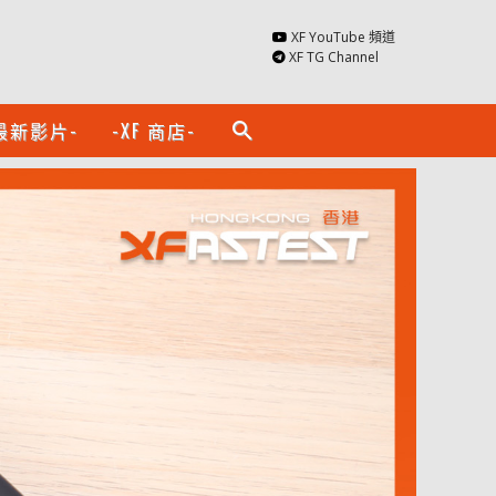
XF YouTube 頻道
XF TG Channel
最新影片-
-XF 商店-
search