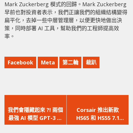
Mark Zuckerberg 模式的回歸。Mark Zuckerberg
早前也對投資者表示，我們正讓我們的組織結構變得
扁平化，去掉一些中層管理層，以便更快地做出決
策，同時部署 AI 工具，幫助我們的工程師提高效
率。
Facebook
Meta
第二輪
裁趴
上
下
一
一
我們會隱藏起來 ?! 兩個
Corsair 推出新款
篇
篇
最強 AI 模型 GPT-3 與
HS65 和 HS55 7.1
文
文
J1 Jumbo 的聊天測試
WIRELESS 遊戲耳機