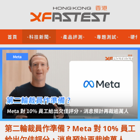
首頁
-科技新聞-
-產品評測-
-專題測試-
-硬
第二輪裁員作準備 ? Meta 對 10% 員工
給出欠佳評分，消息預計再裁逾萬人