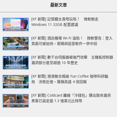
章：
章：
內容曝光
最新文章
[XF 新聞] 記憶體太貴唔玩啦！ 微軟刪走
Windows 11 32GB 配置建議
[XF 新聞] 酒店機場 Wi-Fi 淪陷！ 微軟警告：登入
頁面可被劫持，密碼與惡意軟件一併中招
[XF 新聞] 數千台伺服器被後門攻擊 主機板控制器
漏洞部分甚至超過 10 年歷史
[XF 新聞] 港澳聯合搗破 Fun Coffee 咖啡科研騙
局 涉款近億‧聲稱高達 4 倍回報
[XF 新聞] Coldcard 離線「冷錢包」爆出致命漏洞
黑客已盜走逾 1.3 億美元比特幣