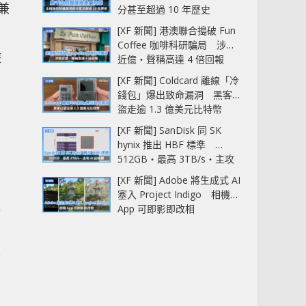
兼
分甚至超過 10 年歷史
[XF 新聞] 港澳聯合搗破 Fun
Coffee 咖啡科研騙局 涉款
遊
近億‧聲稱高達 4 倍回報
[XF 新聞] Coldcard 離線「冷
錢包」爆出致命漏洞 黑客已
盜走逾 1.3 億美元比特幣
[XF 新聞] SanDisk 同 SK
hynix 推出 HBF 標準
512GB‧最高 3TB/s‧主攻
AI 記憶體
[XF 新聞] Adobe 將生成式 AI
塞入 Project Indigo 相機
提
App 可即影即改相
導