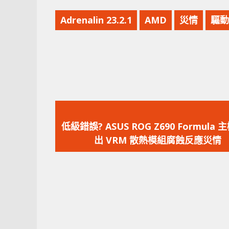
Adrenalin 23.2.1
AMD
災情
驅動
上
一
低級錯誤? ASUS ROG Z690 Formula
篇
出 VRM 散熱模組腐蝕反應災情
文
章：