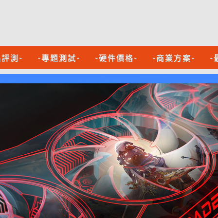
品評測-
-專題測試-
-硬件價格-
-商業方案-
-