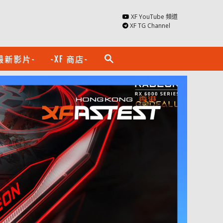
XF YouTube 頻道
XF TG Channel
最新影片-
-XF 商店-
search