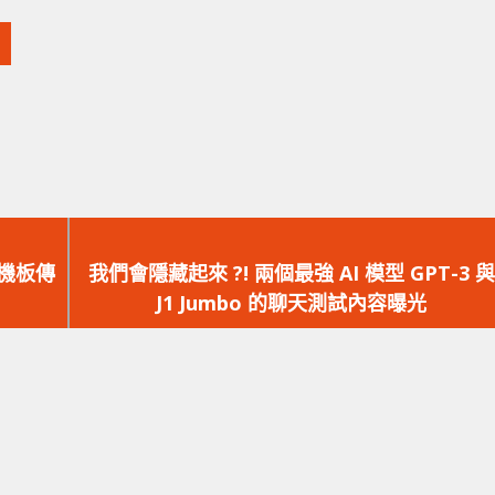
下
一
 主機板傳
我們會隱藏起來 ?! 兩個最強 AI 模型 GPT-3 與
篇
J1 Jumbo 的聊天測試內容曝光
文
章：