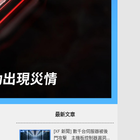
最新文章
[XF 新聞] 數千台伺服器被後
門攻擊 主機板控制器漏洞部