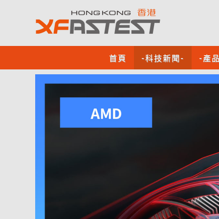
首頁
-科技新聞-
-產