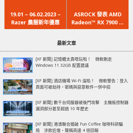
上
下
一
一
19.01 – 06.02.2023 –
ASROCK 發表 AMD
篇
篇
Razer 農曆新年優惠
Radeon™ RX 7900 系
文
文
列顯示卡，解鎖你的遊
章：
章：
戲效能與創造力
最新文章
[XF 新聞] 記憶體太貴唔玩啦！ 微軟刪走
Windows 11 32GB 配置建議
[XF 新聞] 酒店機場 Wi-Fi 淪陷！ 微軟警告：登入
頁面可被劫持，密碼與惡意軟件一併中招
[XF 新聞] 數千台伺服器被後門攻擊 主機板控制器
漏洞部分甚至超過 10 年歷史
[XF 新聞] 港澳聯合搗破 Fun Coffee 咖啡科研騙
局 涉款近億‧聲稱高達 4 倍回報