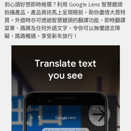
到心頭好想即時格價？利用 Google Lens 智慧鏡頭
拍攝產品，產品資訊馬上呈現眼前，助你盡情大買特
買。外遊時亦可透過智慧鏡頭的翻譯功能，即時翻譯
菜單、路牌及任何外語文字，令你可以無懼語言障
礙，路路暢通，享受新年旅行！