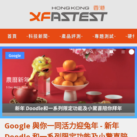
首頁
-科技新聞-
-產品評測-
-專題測試-
-硬
Google 與你一同活力迎兔年 - 新年
Doodle 和一系列限定功能及小驚喜陪