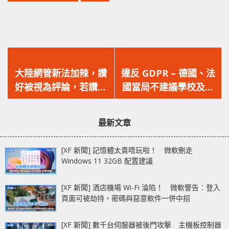
上
下
一
一
大陸網管新法加辣，讚
違反 GDPR – 德國、法
篇
篇
好被視為評論，若讚好
國當局不建議學校及公
文
文
內容違法同樣出事
共機構使用 Office 365
章：
章：
與 Google
最新文章
Workspace
[XF 新聞] 記憶體太貴唔玩啦！ 微軟刪走
Windows 11 32GB 配置建議
[XF 新聞] 酒店機場 Wi-Fi 淪陷！ 微軟警告：登入
頁面可被劫持，密碼與惡意軟件一併中招
[XF 新聞] 數千台伺服器被後門攻擊 主機板控制器