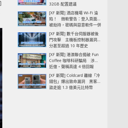
前
32GB 配置建議
價
[XF 新聞] 酒店機場 Wi-Fi 淪
陷！ 微軟警告：登入頁面可
被劫持，密碼與惡意軟件一併
中招
[XF 新聞] 數千台伺服器被後
門攻擊 主機板控制器漏洞部
分甚至超過 10 年歷史
[XF 新聞] 港澳聯合搗破 Fun
Coffee 咖啡科研騙局 涉款
近億‧聲稱高達 4 倍回報
[XF 新聞] Coldcard 離線「冷
錢包」爆出致命漏洞 黑客已
盜走逾 1.3 億美元比特幣