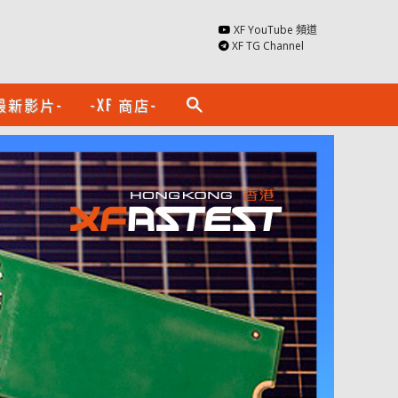
XF YouTube 頻道
XF TG Channel
最新影片-
-XF 商店-
search