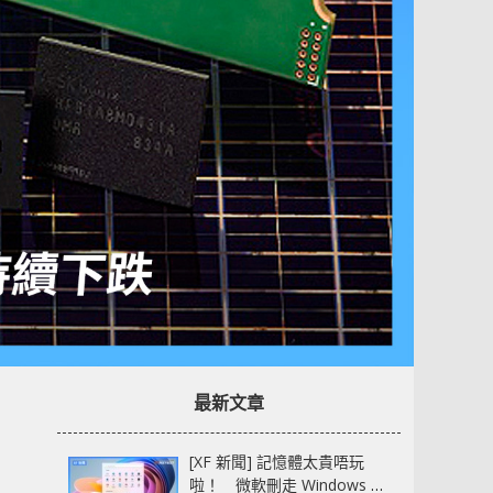
最新文章
[XF 新聞] 記憶體太貴唔玩
啦！ 微軟刪走 Windows 11