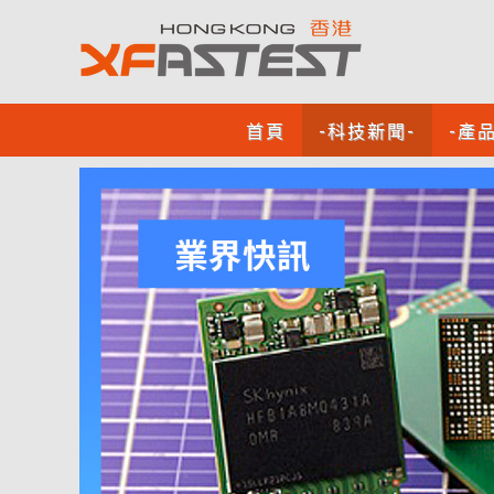
首頁
-科技新聞-
-產