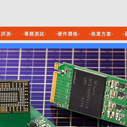
品評測-
-專題測試-
-硬件價格-
-商業方案-
-