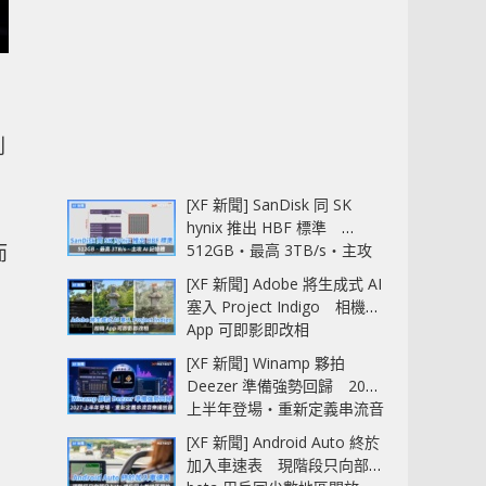
則
[XF 新聞] SanDisk 同 SK
hynix 推出 HBF 標準
而
512GB‧最高 3TB/s‧主攻
AI 記憶體
仍
[XF 新聞] Adobe 將生成式 AI
塞入 Project Indigo 相機
App 可即影即改相
[XF 新聞] Winamp 夥拍
Deezer 準備強勢回歸 2027
上半年登場‧重新定義串流音
樂播放器
[XF 新聞] Android Auto 終於
加入車速表 現階段只向部分