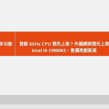
下
一
箱多功能
首款 6GHz CPU 預先上架 ? 外國網商預先上
篇
Intel i9-13900KS，售價再創新高
文
章：