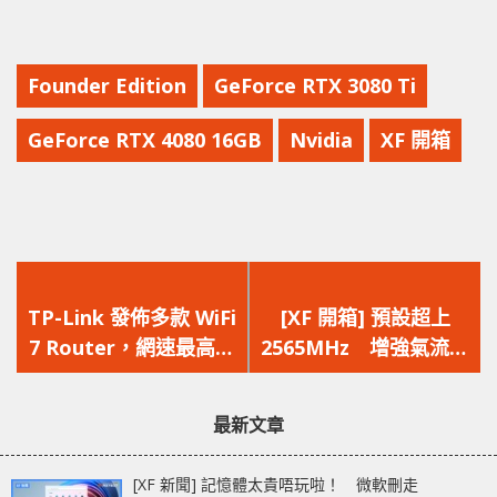
Founder Edition
GeForce RTX 3080 Ti
GeForce RTX 4080 16GB
Nvidia
XF 開箱
上
下
一
一
TP-Link 發佈多款 WiFi
[XF 開箱] 預設超上
篇
篇
7 Router，網速最高可
2565MHz 增強氣流‧
文
文
達 24Gbps
3.5 槽‧9 條複合式熱
章：
章：
管 ZOTAC GAMING
最新文章
GeForce RTX 4080
AMP Extreme AIRO
[XF 新聞] 記憶體太貴唔玩啦！ 微軟刪走