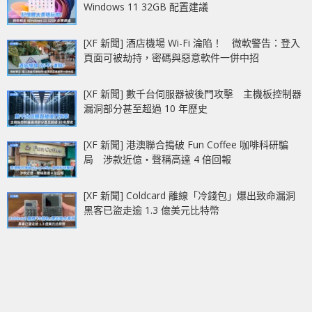
Windows 11 32GB 配置建議
[XF 新聞] 酒店機場 Wi-Fi 淪陷！ 微軟警告：登入
頁面可被劫持，密碼與惡意軟件一併中招
[XF 新聞] 數千台伺服器被後門攻擊 主機板控制器
漏洞部分甚至超過 10 年歷史
[XF 新聞] 港澳聯合搗破 Fun Coffee 咖啡科研騙
局 涉款近億‧聲稱高達 4 倍回報
[XF 新聞] Coldcard 離線「冷錢包」爆出致命漏洞
黑客已盜走逾 1.3 億美元比特幣