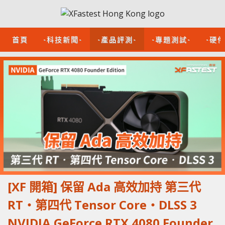
首頁
-科技新聞-
-產品評測-
-專題測試-
-硬
[XF 開箱] 保留 Ada 高效加持 第三代
RT‧第四代 Tensor Core‧DLSS 3
NVIDIA GeForce RTX 4080 Founder