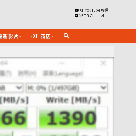
XF YouTube 頻道
XF TG Channel
最新影片-
-XF 商店-
search