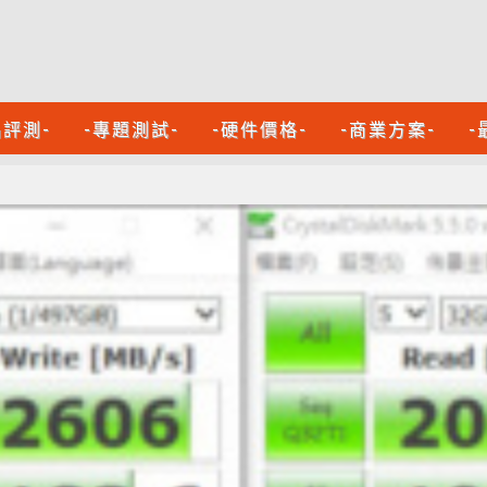
品評測-
-專題測試-
-硬件價格-
-商業方案-
-