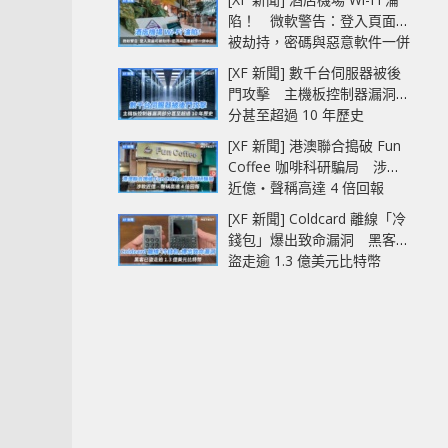
陷！ 微軟警告：登入頁面可
被劫持，密碼與惡意軟件一併
中招
[XF 新聞] 數千台伺服器被後
門攻擊 主機板控制器漏洞部
分甚至超過 10 年歷史
[XF 新聞] 港澳聯合搗破 Fun
Coffee 咖啡科研騙局 涉款
近億‧聲稱高達 4 倍回報
[XF 新聞] Coldcard 離線「冷
錢包」爆出致命漏洞 黑客已
盜走逾 1.3 億美元比特幣