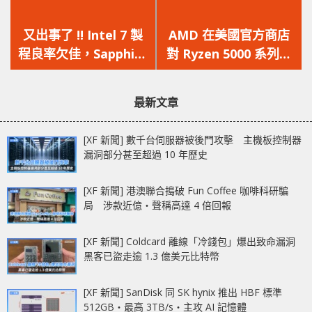
上
下
一
一
又出事了 !! Intel 7 製
AMD 在美國官方商店
篇
篇
程良率欠佳，Sapphire
對 Ryzen 5000 系列處
文
文
Rapids 處理器將推遲
理器大降價
章：
章：
最新文章
[XF 新聞] 數千台伺服器被後門攻擊 主機板控制器
漏洞部分甚至超過 10 年歷史
[XF 新聞] 港澳聯合搗破 Fun Coffee 咖啡科研騙
局 涉款近億‧聲稱高達 4 倍回報
[XF 新聞] Coldcard 離線「冷錢包」爆出致命漏洞
黑客已盜走逾 1.3 億美元比特幣
[XF 新聞] SanDisk 同 SK hynix 推出 HBF 標準
512GB‧最高 3TB/s‧主攻 AI 記憶體