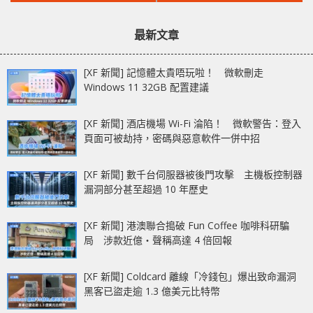
文
文
散熱器更多實物照流出
章：
章：
最新文章
[XF 新聞] 記憶體太貴唔玩啦！ 微軟刪走
Windows 11 32GB 配置建議
[XF 新聞] 酒店機場 Wi-Fi 淪陷！ 微軟警告：登入
頁面可被劫持，密碼與惡意軟件一併中招
[XF 新聞] 數千台伺服器被後門攻擊 主機板控制器
漏洞部分甚至超過 10 年歷史
[XF 新聞] 港澳聯合搗破 Fun Coffee 咖啡科研騙
局 涉款近億‧聲稱高達 4 倍回報
[XF 新聞] Coldcard 離線「冷錢包」爆出致命漏洞
黑客已盜走逾 1.3 億美元比特幣