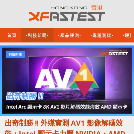
首頁
-科技新聞-
-產品評測-
-專題測試-
-硬
出奇制勝 !! 外媒實測 AV1 影像解碼效
能，Intel 顯示卡力壓 NVIDIA、AMD