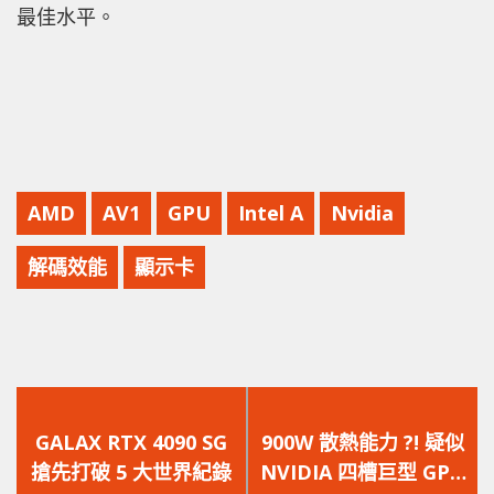
最佳水平。
AMD
AV1
GPU
Intel A
Nvidia
解碼效能
顯示卡
上
下
一
一
GALAX RTX 4090 SG
900W 散熱能力 ?! 疑似
篇
篇
搶先打破 5 大世界紀錄
NVIDIA 四槽巨型 GPU