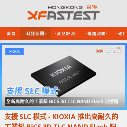
首頁
-科技新聞-
-產品評測-
-專題測試-
-硬
支援 SLC 模式 - KIOXIA 推出高耐久的
工業級 BiCS 3D TLC NAND Flash 記