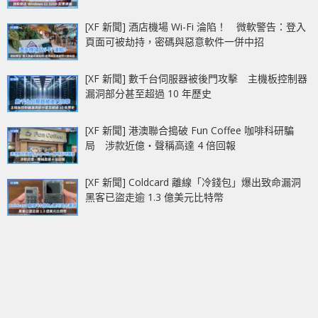
[XF 新聞] 酒店機場 Wi-Fi 淪陷！ 微軟警告：登入
頁面可被劫持，密碼與惡意軟件一併中招
[XF 新聞] 數千台伺服器被後門攻擊 主機板控制器
漏洞部分甚至超過 10 年歷史
[XF 新聞] 港澳聯合搗破 Fun Coffee 咖啡科研騙
局 涉款近億‧聲稱高達 4 倍回報
[XF 新聞] Coldcard 離線「冷錢包」爆出致命漏洞
黑客已盜走逾 1.3 億美元比特幣