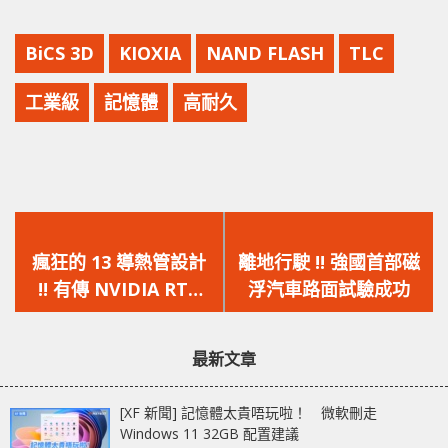
BiCS 3D
KIOXIA
NAND FLASH
TLC
工業級
記憶體
高耐久
上
下
一
一
瘋狂的 13 導熱管設計
離地行駛 !! 強國首部磁
篇
篇
!! 有傳 NVIDIA RTX
浮汽車路面試驗成功
文
文
4090 可解鎖至 660W
章：
章：
功耗
最新文章
[XF 新聞] 記憶體太貴唔玩啦！ 微軟刪走
Windows 11 32GB 配置建議