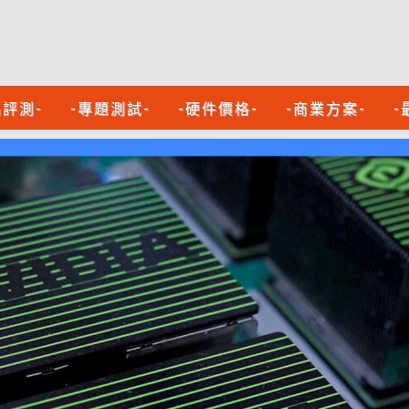
品評測-
-專題測試-
-硬件價格-
-商業方案-
-