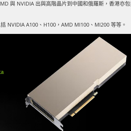
D 與 NVIDIA 出與高階晶片到中國和俄羅斯，香港亦包
IA A100、H100，AMD MI100、MI200 等等。