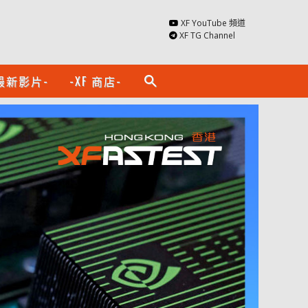
XF YouTube 頻道
XF TG Channel
最新影片-
-XF 商店-
search