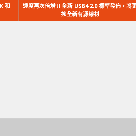
一
K 和
速度再次倍增 !! 全新 USB4 2.0 標準發佈，將
篇
換全新有源線材
文
章：