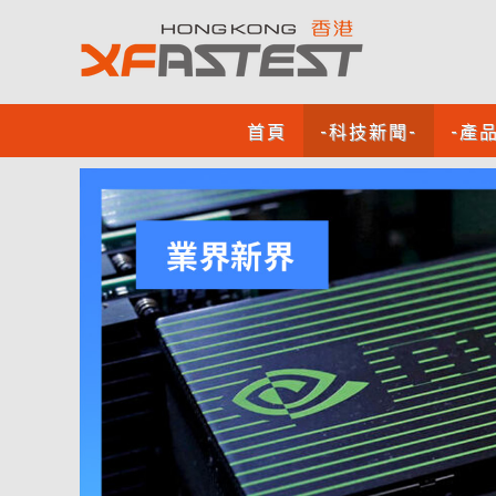
首頁
-科技新聞-
-產