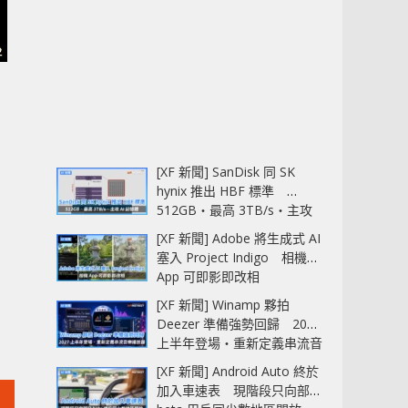
[XF 新聞] SanDisk 同 SK
hynix 推出 HBF 標準
512GB‧最高 3TB/s‧主攻
AI 記憶體
[XF 新聞] Adobe 將生成式 AI
塞入 Project Indigo 相機
App 可即影即改相
[XF 新聞] Winamp 夥拍
Deezer 準備強勢回歸 2027
上半年登場‧重新定義串流音
樂播放器
[XF 新聞] Android Auto 終於
加入車速表 現階段只向部分