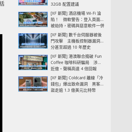
括
32GB 配置建議
[XF 新聞] 酒店機場 Wi-Fi 淪
陷！ 微軟警告：登入頁面可
被劫持，密碼與惡意軟件一併
中招
[XF 新聞] 數千台伺服器被後
門攻擊 主機板控制器漏洞部
分甚至超過 10 年歷史
[XF 新聞] 港澳聯合搗破 Fun
Coffee 咖啡科研騙局 涉款
近億‧聲稱高達 4 倍回報
[XF 新聞] Coldcard 離線「冷
錢包」爆出致命漏洞 黑客已
盜走逾 1.3 億美元比特幣