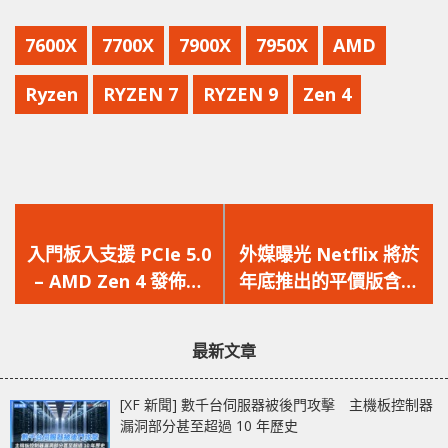
7600X
7700X
7900X
7950X
AMD
Ryzen
RYZEN 7
RYZEN 9
Zen 4
上
下
一
一
入門板入支援 PCIe 5.0
外媒曝光 Netflix 將於
篇
篇
– AMD Zen 4 發佈在
年底推出的平價版含廣
文
文
即，主機板晶片組資訊
告訂閱方案的價格
章：
章：
曝光
最新文章
[XF 新聞] 數千台伺服器被後門攻擊 主機板控制器
漏洞部分甚至超過 10 年歷史