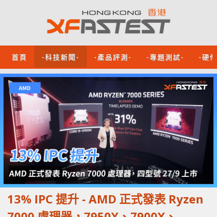
首頁
-科技新聞-
-產品評測-
-專題測試-
-硬
13% IPC 提升 - AMD 正式發表 Ryzen
7000 處理器，7950X、7900X、