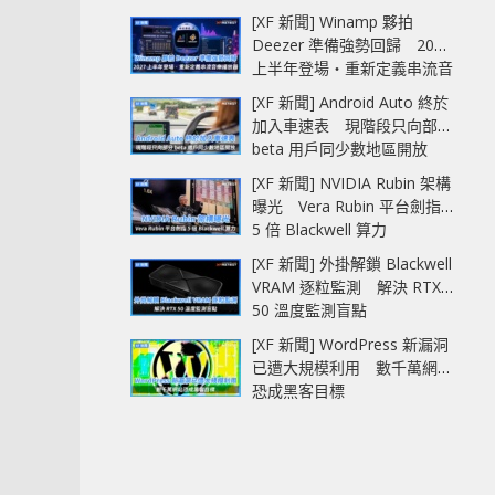
[XF 新聞] Winamp 夥拍
Deezer 準備強勢回歸 2027
上半年登場‧重新定義串流音
樂播放器
[XF 新聞] Android Auto 終於
加入車速表 現階段只向部分
beta 用戶同少數地區開放
[XF 新聞] NVIDIA Rubin 架構
曝光 Vera Rubin 平台劍指
5 倍 Blackwell 算力
[XF 新聞] 外掛解鎖 Blackwell
VRAM 逐粒監測 解決 RTX
50 溫度監測盲點
[XF 新聞] WordPress 新漏洞
已遭大規模利用 數千萬網站
恐成黑客目標