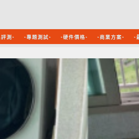
品評測-
-專題測試-
-硬件價格-
-商業方案-
-