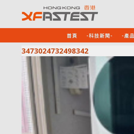
首頁
-科技新聞-
-產
3473024732498342