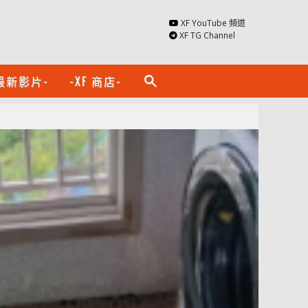
XF YouTube 頻道
XF TG Channel
最新影片-
-XF 商店-
search