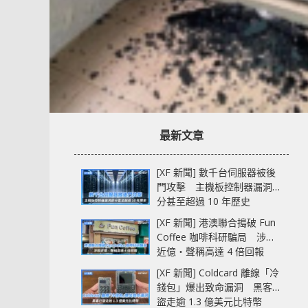
最新文章
[XF 新聞] 數千台伺服器被後
門攻擊 主機板控制器漏洞部
分甚至超過 10 年歷史
[XF 新聞] 港澳聯合搗破 Fun
Coffee 咖啡科研騙局 涉款
近億‧聲稱高達 4 倍回報
[XF 新聞] Coldcard 離線「冷
錢包」爆出致命漏洞 黑客已
盜走逾 1.3 億美元比特幣