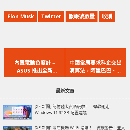
Elon Musk
Twitter
假帳號數量
收購
上
下
一
一
內置電動色度計 –
中國當局要求科企交出
篇
篇
ASUS 推出全新
演算法，阿里巴巴、騰
文
文
ProArt 系列 PA32DC
訊和字節跳動等巨頭已
章：
章：
OLED 4K 螢幕
提交
最新文章
[XF 新聞] 記憶體太貴唔玩啦！ 微軟刪走
Windows 11 32GB 配置建議
[XF 新聞] 酒店機場 Wi-Fi 淪陷！ 微軟警告：登入