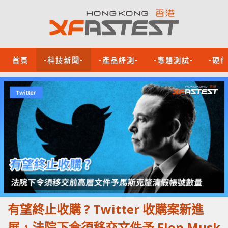
首頁
-科技新聞-
-產品評測-
-專題測試-
-硬
有望終止收購 ? Twitter 收購案新進
展，法院下令須移交文件予 Elon Musk