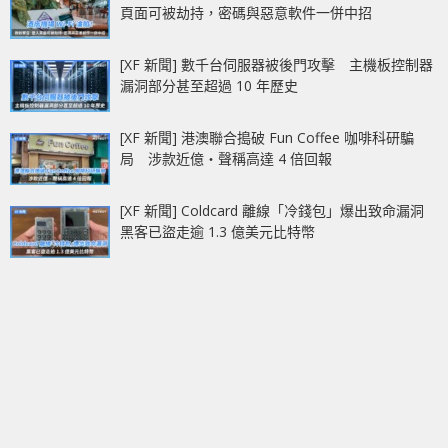
頁面可被劫持，密碼與惡意軟件一併中招
[XF 新聞] 數千台伺服器被後門攻擊 主機板控制器
漏洞部分甚至超過 10 年歷史
[XF 新聞] 港澳聯合搗破 Fun Coffee 咖啡科研騙
局 涉款近億‧聲稱高達 4 倍回報
[XF 新聞] Coldcard 離線「冷錢包」爆出致命漏洞
黑客已盜走逾 1.3 億美元比特幣