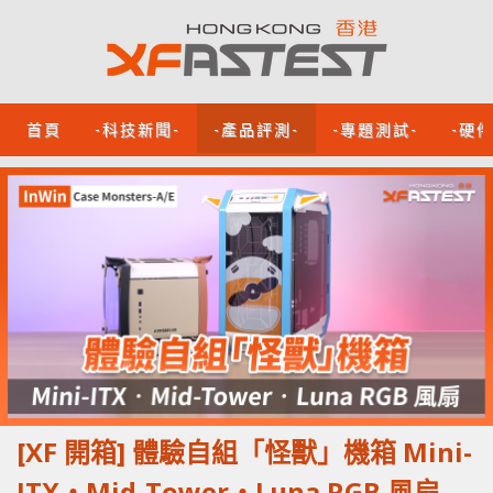
首頁
-科技新聞-
-產品評測-
-專題測試-
-硬
[XF 開箱] 體驗自組「怪獸」機箱 Mini-
ITX‧Mid-Tower‧Luna RGB 風扇