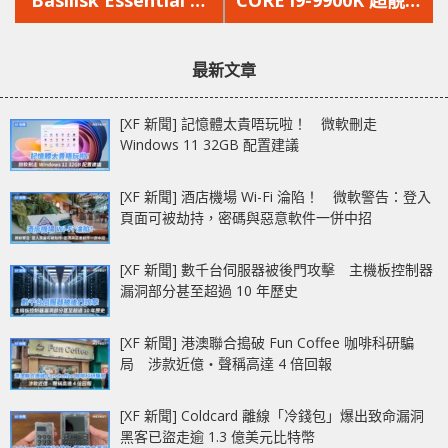
Basilisk Essential 即
CORE i9-9900K 超靚多
文
文
送 Galiathus Control
邊形包裝曝光
章：
章：
滑鼠墊
最新文章
[XF 新聞] 記憶體太貴唔玩啦！ 微軟刪走
Windows 11 32GB 配置建議
[XF 新聞] 酒店機場 Wi-Fi 淪陷！ 微軟警告：登入
頁面可被劫持，密碼與惡意軟件一併中招
[XF 新聞] 數千台伺服器被後門攻擊 主機板控制器
漏洞部分甚至超過 10 年歷史
[XF 新聞] 港澳聯合搗破 Fun Coffee 咖啡科研騙
局 涉款近億‧聲稱高達 4 倍回報
[XF 新聞] Coldcard 離線「冷錢包」爆出致命漏洞
黑客已盜走逾 1.3 億美元比特幣