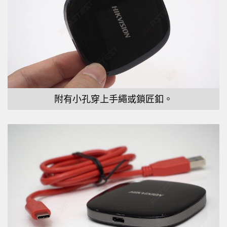
附有小孔穿上手繩或鎖匠釦。