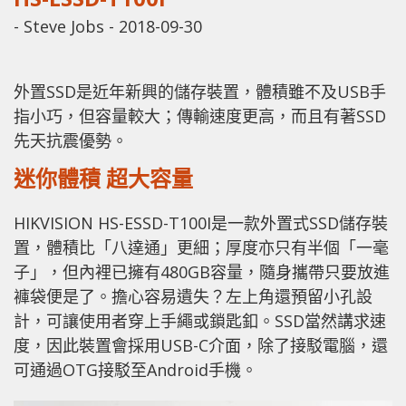
-
Steve Jobs
-
2018-09-30
外置SSD是近年新興的儲存裝置，體積雖不及USB手
指小巧，但容量較大；傳輸速度更高，而且有著SSD
先天抗震優勢。
迷你體積 超大容量
HIKVISION HS-ESSD-T100I是一款外置式SSD儲存裝
置，體積比「八達通」更細；厚度亦只有半個「一毫
子」，但內裡已擁有480GB容量，隨身攜帶只要放進
褲袋便是了。擔心容易遺失？左上角還預留小孔設
計，可讓使用者穿上手繩或鎖匙釦。SSD當然講求速
度，因此裝置會採用USB-C介面，除了接駁電腦，還
可通過OTG接駁至Android手機。