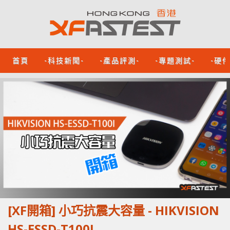
首頁
-科技新聞-
-產品評測-
-專題測試-
-硬
[XF開箱] 小巧抗震大容量 - HIKVISION
HS-ESSD-T100I