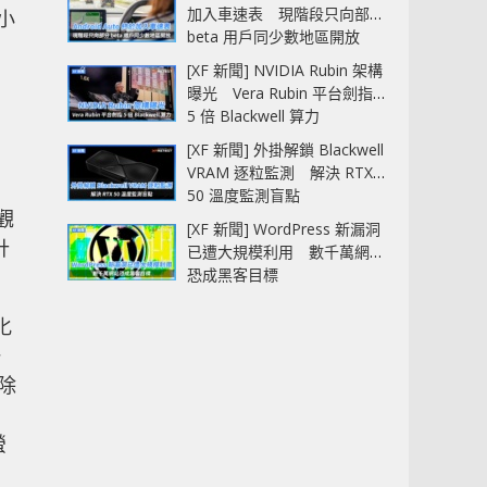
加入車速表 現階段只向部分
的小
beta 用戶同少數地區開放
[XF 新聞] NVIDIA Rubin 架構
曝光 Vera Rubin 平台劍指
5 倍 Blackwell 算力
[XF 新聞] 外掛解鎖 Blackwell
VRAM 逐粒監測 解決 RTX
50 溫度監測盲點
觀
[XF 新聞] WordPress 新漏洞
計
已遭大規模利用 數千萬網站
恐成黑客目標
化
一
除
螢