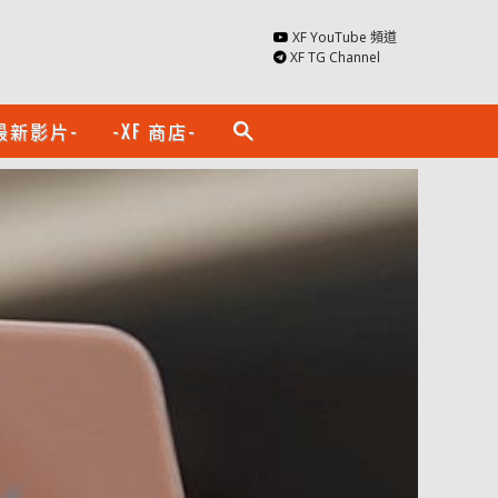
XF YouTube 頻道
XF TG Channel
最新影片-
-XF 商店-
search