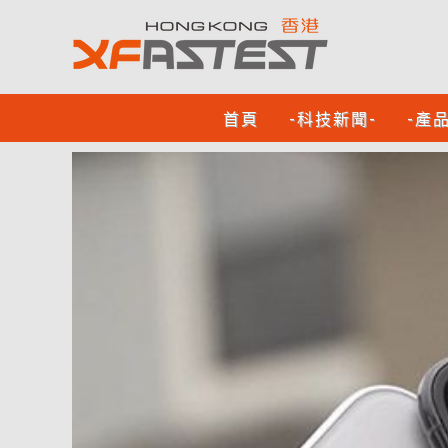
首頁
-科技新聞-
-產