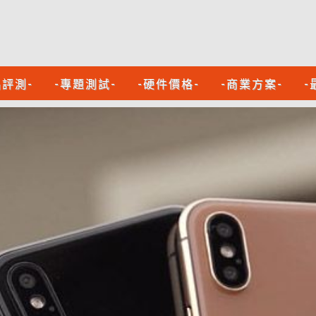
品評測-
-專題測試-
-硬件價格-
-商業方案-
-