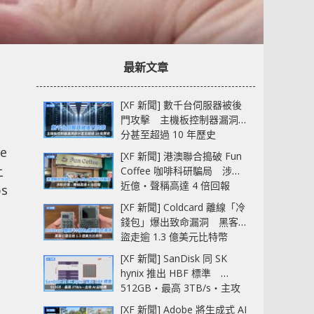
最新文章
[XF 新聞] 數千台伺服器被後
門攻擊 主機板控制器漏洞部
分甚至超過 10 年歷史
e
[XF 新聞] 港澳聯合搗破 Fun
上
Coffee 咖啡科研騙局 涉款
近億‧聲稱高達 4 倍回報
s
[XF 新聞] Coldcard 離線「冷
錢包」爆出致命漏洞 黑客已
盜走逾 1.3 億美元比特幣
[XF 新聞] SanDisk 同 SK
hynix 推出 HBF 標準
512GB‧最高 3TB/s‧主攻
AI 記憶體
[XF 新聞] Adobe 將生成式 AI