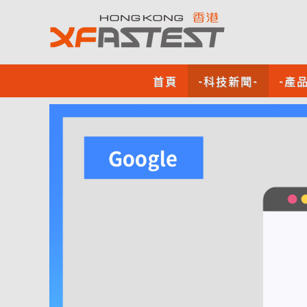
首頁
-科技新聞-
-產