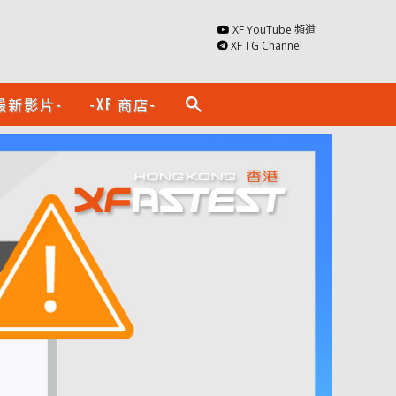
XF YouTube 頻道
XF TG Channel
最新影片-
-XF 商店-
search