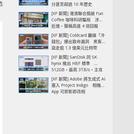
危
分甚至超過 10 年歷史
[XF 新聞] 港澳聯合搗破 Fun
Coffee 咖啡科研騙局 涉款
近億‧聲稱高達 4 倍回報
[XF 新聞] Coldcard 離線「冷
錢包」爆出致命漏洞 黑客已
盜走逾 1.3 億美元比特幣
[XF 新聞] SanDisk 同 SK
hynix 推出 HBF 標準
512GB‧最高 3TB/s‧主攻
AI 記憶體
[XF 新聞] Adobe 將生成式 AI
塞入 Project Indigo 相機
App 可即影即改相