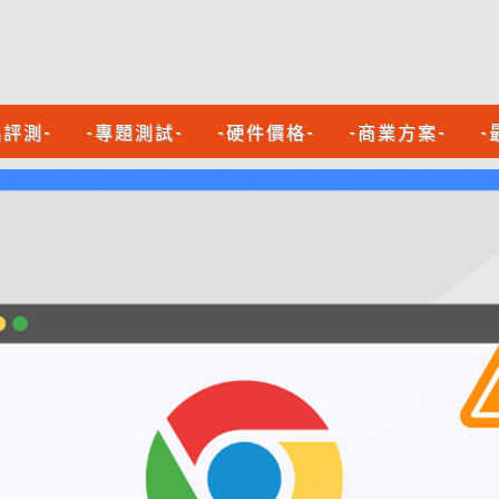
品評測-
-專題測試-
-硬件價格-
-商業方案-
-