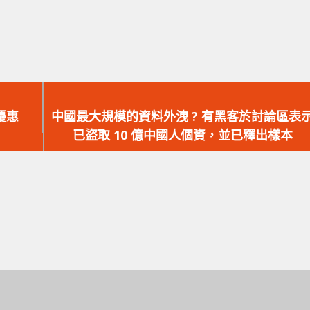
下
一
優惠
中國最大規模的資料外洩 ? 有黑客於討論區表
篇
已盜取 10 億中國人個資，並已釋出樣本
文
章：