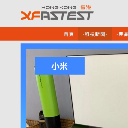
首頁
-科技新聞-
-產