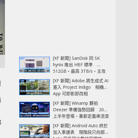
[XF 新聞] SanDisk 同 SK
hynix 推出 HBF 標準
512GB‧最高 3TB/s‧主攻
AI 記憶體
[XF 新聞] Adobe 將生成式 AI
東
塞入 Project Indigo 相機
，
App 可即影即改相
商
[XF 新聞] Winamp 夥拍
Deezer 準備強勢回歸 2027
上半年登場‧重新定義串流音
儘
樂播放器
[XF 新聞] Android Auto 終於
加入車速表 現階段只向部分