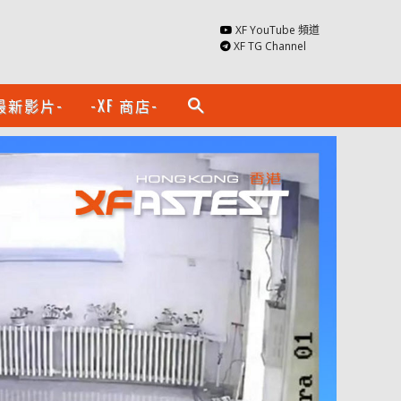
XF YouTube 頻道
XF TG Channel
最新影片-
-XF 商店-
search