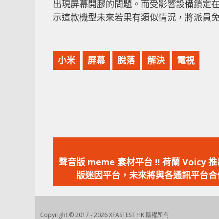
出現屏幕開膠的問題。而受影響設備鎖定在生產日
示這款機型未來若果有類似情況，將派員
小米
屏幕
脫落
解決
電視
上
一
聲音版 meme 素材平台 !! 荷蘭 Voicy 
篇
版迷因平台，未來將與各通訊平台合
文
章：
Copyright © 2017 - 2026 XFASTEST HK 版權所有