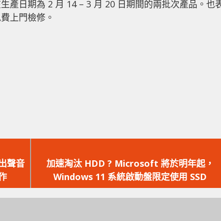
期為 2 月 14 – 3 月 20 日期間的兩批次產品。也
免費上門檢修。
下
一
推出聲音
加速淘汰 HDD ? Microsoft 將於明年起，
篇
作
Windows 11 系統啟動盤限定使用 SSD
文
章：