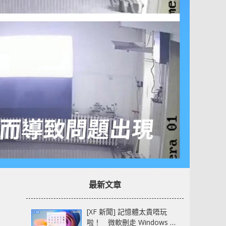
最新文章
[XF 新聞] 記憶體太貴唔玩
啦！ 微軟刪走 Windows 11