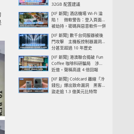
32GB 配置建議
[XF 新聞] 酒店機場 Wi-Fi 淪
的
陷！ 微軟警告：登入頁面可
是
被劫持，密碼與惡意軟件一併
中招
[XF 新聞] 數千台伺服器被後
門攻擊 主機板控制器漏洞部
分甚至超過 10 年歷史
[XF 新聞] 港澳聯合搗破 Fun
Coffee 咖啡科研騙局 涉款
近億‧聲稱高達 4 倍回報
[XF 新聞] Coldcard 離線「冷
錢包」爆出致命漏洞 黑客已
盜走逾 1.3 億美元比特幣