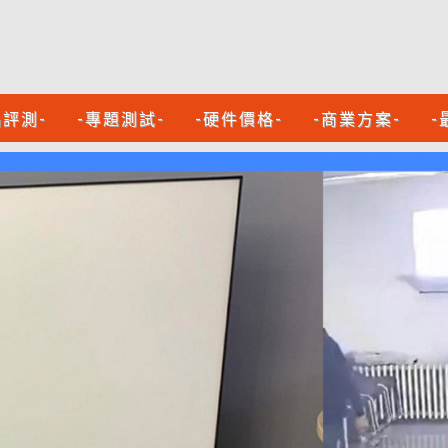
品評測-
-專題測試-
-硬件價格-
-商業方案-
-