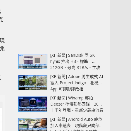
兆
底
，現
載兆
[XF 新聞] SanDisk 同 SK
hynix 推出 HBF 標準
512GB‧最高 3TB/s‧主攻
AI 記憶體
[XF 新聞] Adobe 將生成式 AI
或
塞入 Project Indigo 相機
App 可即影即改相
[XF 新聞] Winamp 夥拍
Deezer 準備強勢回歸 2027
上半年登場‧重新定義串流音
樂播放器
[XF 新聞] Android Auto 終於
加入車速表 現階段只向部分