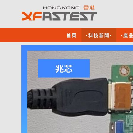
首頁
-科技新聞-
-產