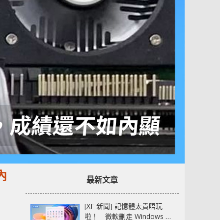
內
最新文章
[XF 新聞] 記憶體太貴唔玩
啦！ 微軟刪走 Windows 11