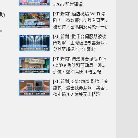
32GB 配置建議
[XF 新聞] 酒店機場 Wi-Fi 淪
動
陷！ 微軟警告：登入頁面可
被劫持，密碼與惡意軟件一併
。
中招
[XF 新聞] 數千台伺服器被後
門攻擊 主機板控制器漏洞部
分甚至超過 10 年歷史
[XF 新聞] 港澳聯合搗破 Fun
Coffee 咖啡科研騙局 涉款
近億‧聲稱高達 4 倍回報
[XF 新聞] Coldcard 離線「冷
錢包」爆出致命漏洞 黑客已
盜走逾 1.3 億美元比特幣