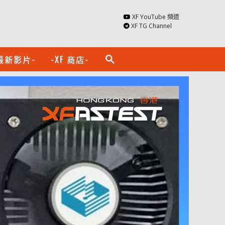
XF YouTube 頻道
XF TG Channel
最新影片-
-XF 商店-
search