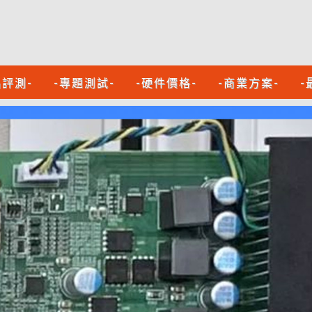
品評測-
-專題測試-
-硬件價格-
-商業方案-
-