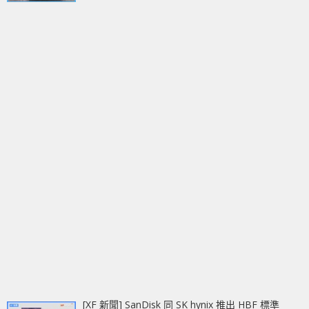
[XF 新聞] SanDisk 同 SK hynix 推出 HBF 標準