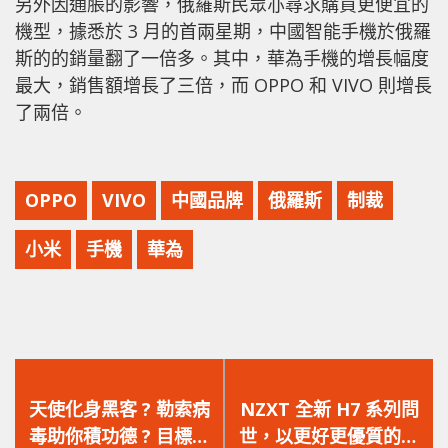
另外因通脹的影響，俄羅斯民眾亦尋求購買更便宜的
機型，據悉於 3 月的首兩星期，中國智能手機於俄羅
斯的的銷量翻了一倍多。其中，華為手機的增長幅度
最大，銷售額增長了三倍，而 OPPO 和 VIVO 則增長
了兩倍。
OPPO
VIVO
中國品牌
俄羅斯
制裁
小米
手機
華為
上
下
一
一
天使化身黑客 ? 勒索病
NZXT 全新 H7 系列問
篇
篇
毒助你積功德 ? 目標需
世，以更好更優質的面