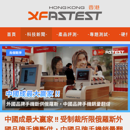
首頁
-科技新聞-
-產品評測-
-專題測試-
-硬
中國成最大贏家 !! 受制裁所限俄羅斯外
國品牌手機斷供，中國品牌手機銷量翻