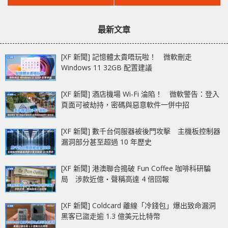
文
文
做三項善事才能解鎖
貌與大家見面
章：
章：
最新文章
[XF 新聞] 記憶體太貴唔玩啦！ 微軟刪走
Windows 11 32GB 配置建議
[XF 新聞] 酒店機場 Wi-Fi 淪陷！ 微軟警告：登入
頁面可被劫持，密碼與惡意軟件一併中招
[XF 新聞] 數千台伺服器被後門攻擊 主機板控制器
漏洞部分甚至超過 10 年歷史
[XF 新聞] 港澳聯合搗破 Fun Coffee 咖啡科研騙
局 涉款近億‧聲稱高達 4 倍回報
[XF 新聞] Coldcard 離線「冷錢包」爆出致命漏洞
黑客已盜走逾 1.3 億美元比特幣