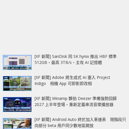
[XF 新聞] SanDisk 同 SK hynix 推出 HBF 標準
512GB‧最高 3TB/s‧主攻 AI 記憶體
[XF 新聞] Adobe 將生成式 AI 塞入 Project
Indigo 相機 App 可即影即改相
[XF 新聞] Winamp 夥拍 Deezer 準備強勢回歸
2027 上半年登場‧重新定義串流音樂播放器
[XF 新聞] Android Auto 終於加入車速表 現階段只
向部分 beta 用戶同少數地區開放