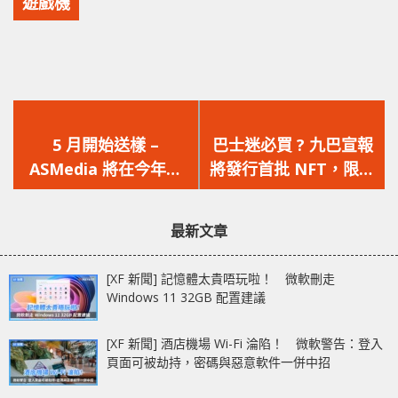
遊戲機
上
下
一
一
5 月開始送樣 –
巴士迷必買 ? 九巴宣報
篇
篇
ASMedia 將在今年推
將發行首批 NFT，限量
文
文
出 USB 4 控制晶片並通
二千個
章：
章：
過 USB-IF 認證
最新文章
[XF 新聞] 記憶體太貴唔玩啦！ 微軟刪走
Windows 11 32GB 配置建議
[XF 新聞] 酒店機場 Wi-Fi 淪陷！ 微軟警告：登入
頁面可被劫持，密碼與惡意軟件一併中招