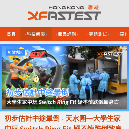
首頁
-科技新聞-
-產品評測-
-專題測試-
-硬
初步估計中途暈倒 - 天水圍一大學生家
中玩 Switch Ring Fit 疑不慎跌倒致身