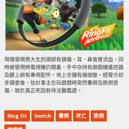
現場發現男大生的頭部有損傷，耳、鼻皆曾流血，同
時被發現時電視機仍開着，手中亦持有遊戲機遙控器
及腳上綁有專用配件，地上亦鋪有瑜珈墊。經警方初
步調查後，估計事主在玩遊戲時突然暈倒及跌倒受
傷，致於真正死因有待法醫鑑證。
Ring Fit
Switch
暈倒
死亡
跌倒