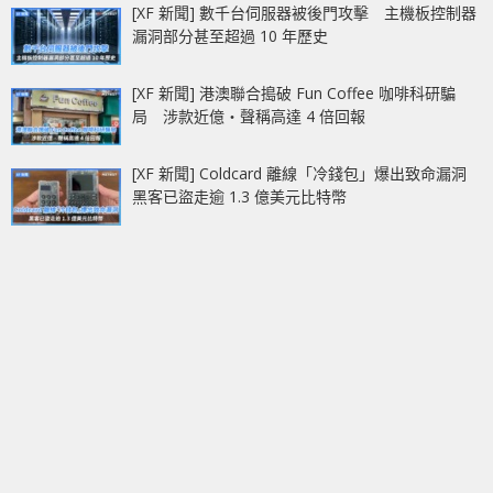
[XF 新聞] 數千台伺服器被後門攻擊 主機板控制器
漏洞部分甚至超過 10 年歷史
[XF 新聞] 港澳聯合搗破 Fun Coffee 咖啡科研騙
局 涉款近億‧聲稱高達 4 倍回報
[XF 新聞] Coldcard 離線「冷錢包」爆出致命漏洞
黑客已盜走逾 1.3 億美元比特幣