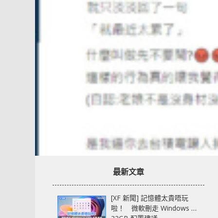
最新文章
[XF 新聞] 記憶體太貴唔玩
啦！ 微軟刪走 Windows 11