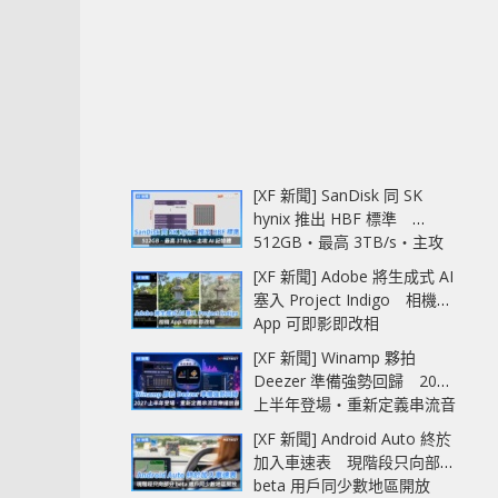
[XF 新聞] SanDisk 同 SK
hynix 推出 HBF 標準
512GB‧最高 3TB/s‧主攻
AI 記憶體
[XF 新聞] Adobe 將生成式 AI
塞入 Project Indigo 相機
App 可即影即改相
[XF 新聞] Winamp 夥拍
Deezer 準備強勢回歸 2027
上半年登場‧重新定義串流音
樂播放器
[XF 新聞] Android Auto 終於
加入車速表 現階段只向部分
beta 用戶同少數地區開放