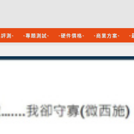
品評測-
-專題測試-
-硬件價格-
-商業方案-
-