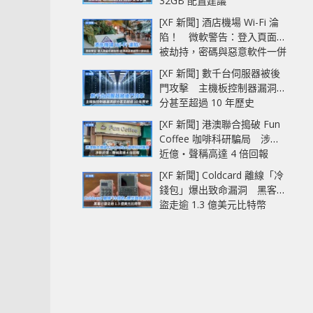
32GB 配置建議
[XF 新聞] 酒店機場 Wi-Fi 淪
陷！ 微軟警告：登入頁面可
被劫持，密碼與惡意軟件一併
中招
[XF 新聞] 數千台伺服器被後
門攻擊 主機板控制器漏洞部
分甚至超過 10 年歷史
[XF 新聞] 港澳聯合搗破 Fun
Coffee 咖啡科研騙局 涉款
近億‧聲稱高達 4 倍回報
[XF 新聞] Coldcard 離線「冷
錢包」爆出致命漏洞 黑客已
盜走逾 1.3 億美元比特幣