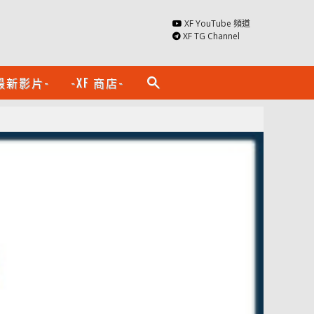
XF YouTube 頻道
XF TG Channel
最新影片-
-XF 商店-
search