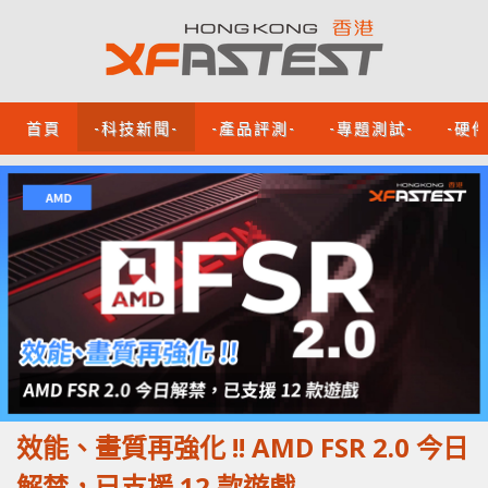
首頁
-科技新聞-
-產品評測-
-專題測試-
-硬
效能、畫質再強化 !! AMD FSR 2.0 今日
解禁，已支援 12 款遊戲