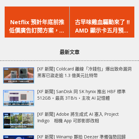
上
下
一
一
Netflix 預計年底前推
古早味雞血驅動來了 !!
篇
篇
低價廣告訂閱方案，同
AMD 顯示卡五月預覽
文
文
時打擊非同住者共享帳
版驅動釋出，服用後遊
章：
章：
號
戲效能實測爆升 40%
最新文章
以上
[XF 新聞] Coldcard 離線「冷錢包」爆出致命漏洞
黑客已盜走逾 1.3 億美元比特幣
[XF 新聞] SanDisk 同 SK hynix 推出 HBF 標準
512GB‧最高 3TB/s‧主攻 AI 記憶體
[XF 新聞] Adobe 將生成式 AI 塞入 Project
Indigo 相機 App 可即影即改相
[XF 新聞] Winamp 夥拍 Deezer 準備強勢回歸