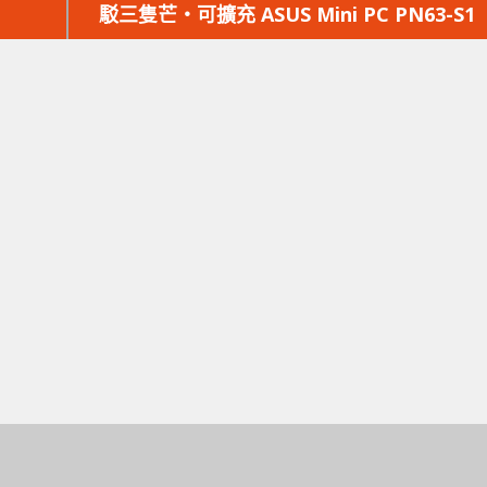
篇
駁三隻芒‧可擴充 ASUS Mini PC PN63-S1
文
章：