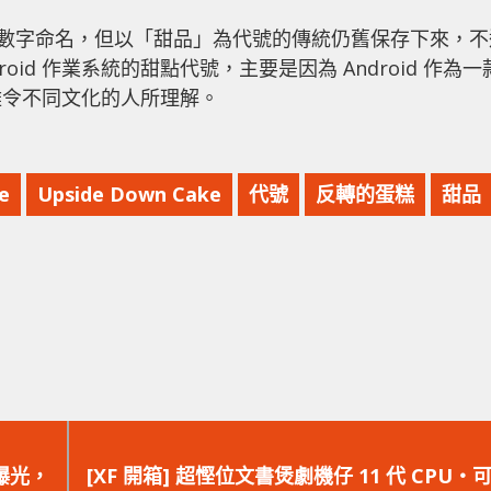
開始則改為以數字命名，但以「甜品」為代號的傳統仍舊保存下來，
roid 作業系統的甜點代號，主要是因為 Android 作為一
難令不同文化的人所理解。
e
Upside Down Cake
代號
反轉的蛋糕
甜品
下
一
大曝光，
[XF 開箱] 超慳位文書煲劇機仔 11 代 CPU‧