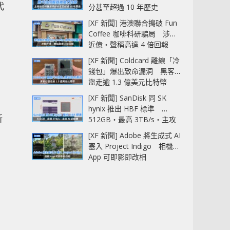
代
分甚至超過 10 年歷史
[XF 新聞] 港澳聯合搗破 Fun
Coffee 咖啡科研騙局 涉款
近億‧聲稱高達 4 倍回報
[XF 新聞] Coldcard 離線「冷
錢包」爆出致命漏洞 黑客已
盜走逾 1.3 億美元比特幣
[XF 新聞] SanDisk 同 SK
hynix 推出 HBF 標準
新
512GB‧最高 3TB/s‧主攻
AI 記憶體
[XF 新聞] Adobe 將生成式 AI
塞入 Project Indigo 相機
App 可即影即改相