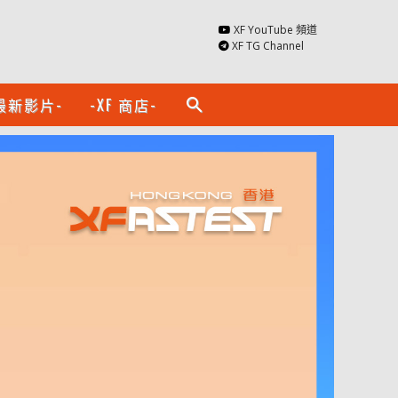
XF YouTube 頻道
XF TG Channel
最新影片-
-XF 商店-
search