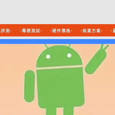
品評測-
-專題測試-
-硬件價格-
-商業方案-
-