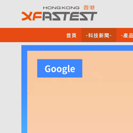
首頁
-科技新聞-
-產