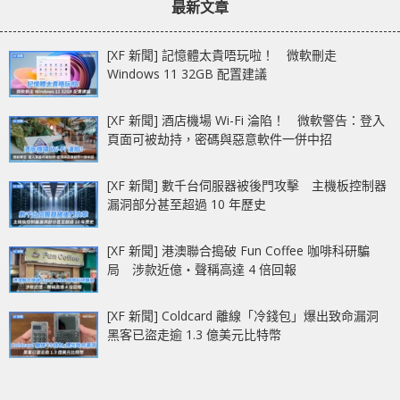
最新文章
[XF 新聞] 記憶體太貴唔玩啦！ 微軟刪走
Windows 11 32GB 配置建議
[XF 新聞] 酒店機場 Wi-Fi 淪陷！ 微軟警告：登入
頁面可被劫持，密碼與惡意軟件一併中招
[XF 新聞] 數千台伺服器被後門攻擊 主機板控制器
漏洞部分甚至超過 10 年歷史
[XF 新聞] 港澳聯合搗破 Fun Coffee 咖啡科研騙
局 涉款近億‧聲稱高達 4 倍回報
[XF 新聞] Coldcard 離線「冷錢包」爆出致命漏洞
黑客已盜走逾 1.3 億美元比特幣