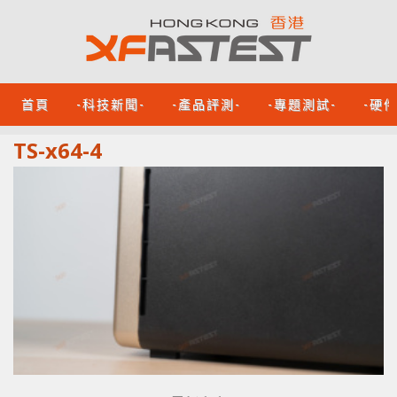
首頁
-科技新聞-
-產品評測-
-專題測試-
-硬
TS-x64-4