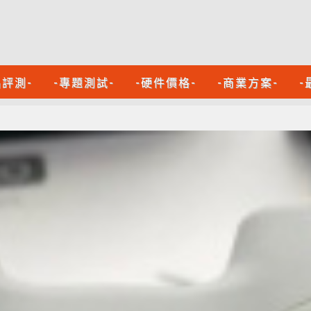
品評測-
-專題測試-
-硬件價格-
-商業方案-
-