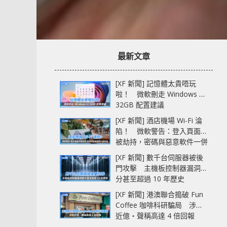
最新文章
[XF 新聞] 記憶體太貴唔玩
啦！ 微軟刪走 Windows 11
32GB 配置建議
[XF 新聞] 酒店機場 Wi-Fi 淪
陷！ 微軟警告：登入頁面可
被劫持，密碼與惡意軟件一併
中招
[XF 新聞] 數千台伺服器被後
門攻擊 主機板控制器漏洞部
分甚至超過 10 年歷史
[XF 新聞] 港澳聯合搗破 Fun
Coffee 咖啡科研騙局 涉款
近億‧聲稱高達 4 倍回報