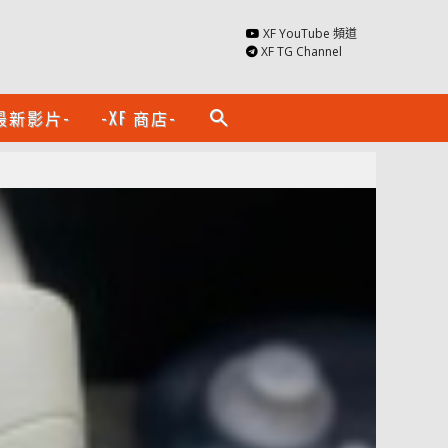
XF YouTube 頻道
XF TG Channel
最新影片-
-XF 商店-
search