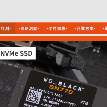
品評測-
-專題測試-
-硬件價格-
-商業方案-
-