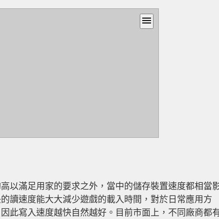
menu
夠高以滿足用家的要求之外，當中的儲存裝置速度都相當
快的讀速度能大大減少遊戲的載入時間，對於日常應用方
，因此寫入速度越快自然越好。目前市面上，不同廠商都