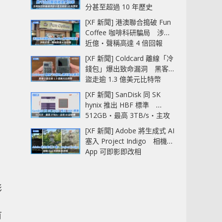
分甚至超過 10 年歷史
[XF 新聞] 港澳聯合搗破 Fun
Coffee 咖啡科研騙局 涉款
近億‧聲稱高達 4 倍回報
[XF 新聞] Coldcard 離線「冷
錢包」爆出致命漏洞 黑客已
盜走逾 1.3 億美元比特幣
[XF 新聞] SanDisk 同 SK
hynix 推出 HBF 標準
512GB‧最高 3TB/s‧主攻
AI 記憶體
[XF 新聞] Adobe 將生成式 AI
塞入 Project Indigo 相機
App 可即影即改相
影
有