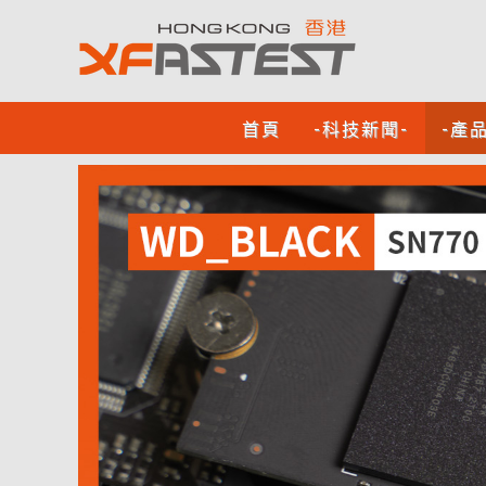
首頁
-科技新聞-
-產