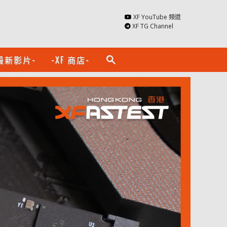
XF YouTube 頻道
XF TG Channel
最新影片-
-XF 商店-
search