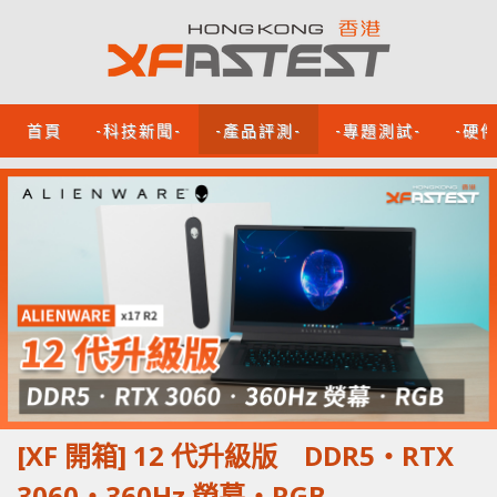
首頁
-科技新聞-
-產品評測-
-專題測試-
-硬
[XF 開箱] 12 代升級版 DDR5‧RTX
3060‧360Hz 熒幕‧RGB