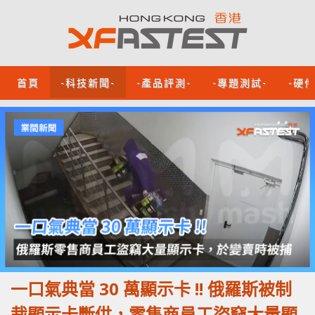
首頁
-科技新聞-
-產品評測-
-專題測試-
-硬
一口氣典當 30 萬顯示卡 !! 俄羅斯被制
裁顯示卡斷供，零售商員工盜竊大量顯