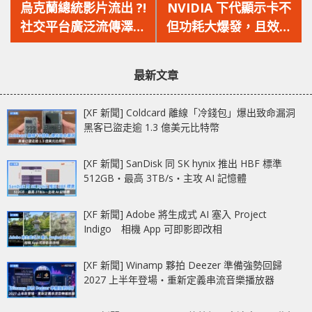
一
一
烏克蘭總統影片流出 ?!
NVIDIA 下代顯示卡不
篇
篇
社交平台廣泛流傳澤連
但功耗大爆發，且效能
文
文
斯基投降影片，原來只
提升不及 AMD ?
章：
章：
是 Deepfake 偽造 !!
最新文章
[XF 新聞] Coldcard 離線「冷錢包」爆出致命漏洞
黑客已盜走逾 1.3 億美元比特幣
[XF 新聞] SanDisk 同 SK hynix 推出 HBF 標準
512GB‧最高 3TB/s‧主攻 AI 記憶體
[XF 新聞] Adobe 將生成式 AI 塞入 Project
Indigo 相機 App 可即影即改相
[XF 新聞] Winamp 夥拍 Deezer 準備強勢回歸
2027 上半年登場‧重新定義串流音樂播放器