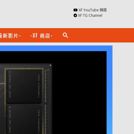
XF YouTube 頻道
XF TG Channel
最新影片-
-XF 商店-
search