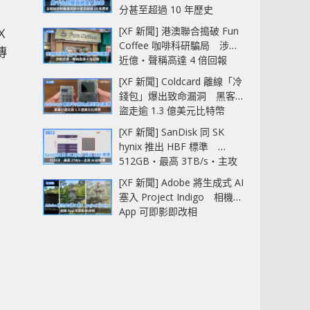
分甚至超過 10 年歷史
[XF 新聞] 港澳聯合搗破 Fun
X
Coffee 咖啡科研騙局 涉款
傳
近億‧聲稱高達 4 倍回報
[XF 新聞] Coldcard 離線「冷
錢包」爆出致命漏洞 黑客已
盜走逾 1.3 億美元比特幣
[XF 新聞] SanDisk 同 SK
hynix 推出 HBF 標準
512GB‧最高 3TB/s‧主攻
AI 記憶體
[XF 新聞] Adobe 將生成式 AI
塞入 Project Indigo 相機
App 可即影即改相