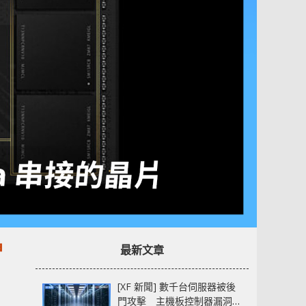
晶
最新文章
[XF 新聞] 數千台伺服器被後
門攻擊 主機板控制器漏洞部