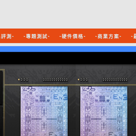
品評測-
-專題測試-
-硬件價格-
-商業方案-
-