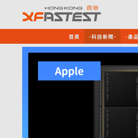
首頁
-科技新聞-
-產