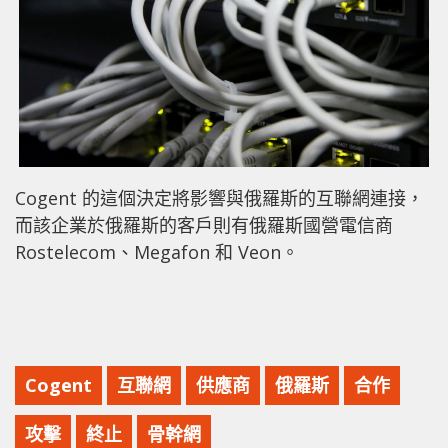
Cogent 的這個決定將影響與俄羅斯的互聯網連接，
而該企業於俄羅斯的客戶則有俄羅斯國營電信商
Rostelecom、Megafon 和 Veon。
Cogent
互聯網
供應商
俄羅斯
合作
攻擊
終止
骨幹網