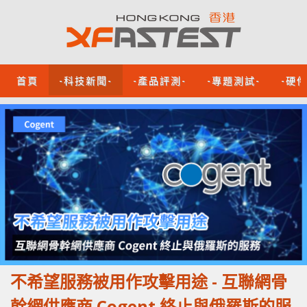
首頁
-科技新聞-
-產品評測-
-專題測試-
-硬
不希望服務被用作攻擊用途 - 互聯網骨
幹網供應商 Cogent 終止與俄羅斯的服