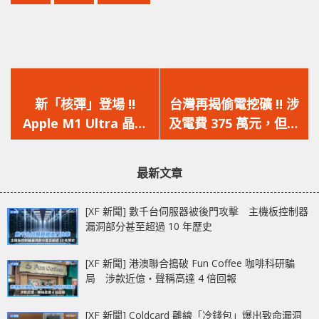
上
下
一
一
新「核彈」登場 !!
台灣再揭偷電挖礦 !! 涉
篇
篇
Apple M1 Ultra 晶片
及電費 375 萬元，但僅
文
文
效能曝光，屌打 Intel
挖到價值 10 萬加密幣
章：
章：
Mac Pro 的 Xeon W
最新文章
處理器
[XF 新聞] 數千台伺服器被後門攻擊 主機板控制器
漏洞部分甚至超過 10 年歷史
[XF 新聞] 港澳聯合搗破 Fun Coffee 咖啡科研騙
局 涉款近億‧聲稱高達 4 倍回報
[XF 新聞] Coldcard 離線「冷錢包」爆出致命漏洞