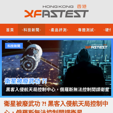
首頁
-科技新聞-
-產品評測-
-專題測試-
-硬
衛星被廢武功 ?! 黑客入侵航天局控制中
心，俄羅斯無法控制間諜衛星