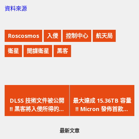
資料來源
Roscosmos
入侵
控制中心
航天局
衛星
間諜衛星
黑客
上
下
一
一
DLSS 技術文件被公開
最大達成 15.36TB 容量
篇
篇
!! 黑客將入侵所得的部
!! Micron 發佈首款數
文
文
份 NVIDIA 機密文件公
據中心用的176-Layer
章：
章：
開
SSD 產品
最新文章