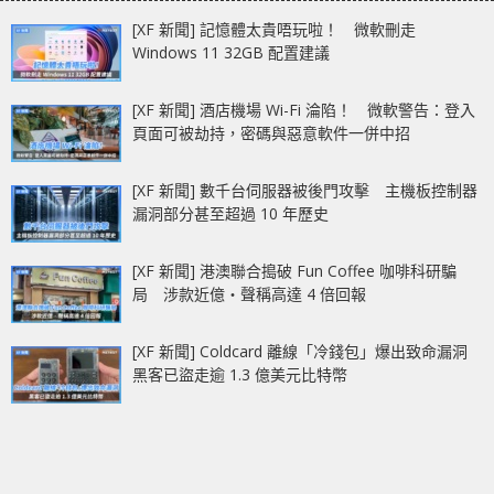
[XF 新聞] 記憶體太貴唔玩啦！ 微軟刪走
Windows 11 32GB 配置建議
[XF 新聞] 酒店機場 Wi-Fi 淪陷！ 微軟警告：登入
頁面可被劫持，密碼與惡意軟件一併中招
[XF 新聞] 數千台伺服器被後門攻擊 主機板控制器
漏洞部分甚至超過 10 年歷史
[XF 新聞] 港澳聯合搗破 Fun Coffee 咖啡科研騙
局 涉款近億‧聲稱高達 4 倍回報
[XF 新聞] Coldcard 離線「冷錢包」爆出致命漏洞
黑客已盜走逾 1.3 億美元比特幣