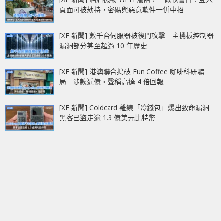
頁面可被劫持，密碼與惡意軟件一併中招
[XF 新聞] 數千台伺服器被後門攻擊 主機板控制器
漏洞部分甚至超過 10 年歷史
[XF 新聞] 港澳聯合搗破 Fun Coffee 咖啡科研騙
局 涉款近億‧聲稱高達 4 倍回報
[XF 新聞] Coldcard 離線「冷錢包」爆出致命漏洞
黑客已盜走逾 1.3 億美元比特幣