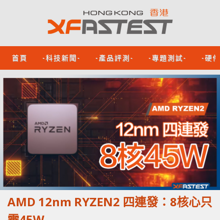
首頁
-科技新聞-
-產品評測-
-專題測試-
-硬
AMD 12nm RYZEN2 四連發：8核心只
需45W