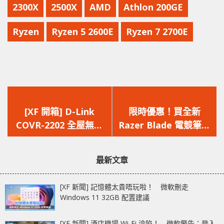
2300X
2500X
AMD
Athlon 200GE
Ryzen
Ryzen 5 2600E
Ryzen 7 2700E
上
下
一
一
[XF 開箱] D-Link
限時優惠！買全新
篇
篇
COVR-2202 全屋無縫
Razer Blade 電競筆電
文
文
Wi-Fi 6000 尺覆蓋有
送超過 $800 禮品
章：
章：
線無線都打通
最新文章
[XF 新聞] 記憶體太貴唔玩啦！ 微軟刪走
Windows 11 32GB 配置建議
[XF 新聞] 酒店機場 Wi-Fi 淪陷！ 微軟警告：登入