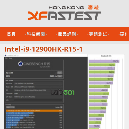
首頁
-科技新聞-
-產品評測-
-專題測試-
-硬
Intel-i9-12900HK-R15-1