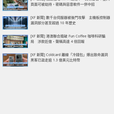
頁面可被劫持，密碼與惡意軟件一併中招
[XF 新聞] 數千台伺服器被後門攻擊 主機板控制器
漏洞部分甚至超過 10 年歷史
[XF 新聞] 港澳聯合搗破 Fun Coffee 咖啡科研騙
局 涉款近億‧聲稱高達 4 倍回報
[XF 新聞] Coldcard 離線「冷錢包」爆出致命漏洞
黑客已盜走逾 1.3 億美元比特幣