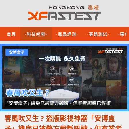
首頁
-科技新聞-
-產品評測-
-專題測試-
-硬
春風吹又生 ? 盜版影視神器「安博盒
子」機房已被警方截斷訊號，但有業者