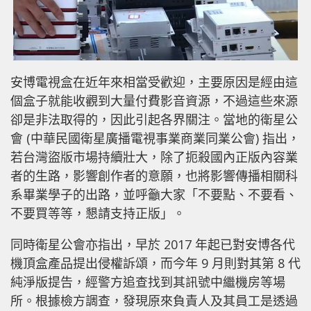
安博電視盒在近年來相當受歡迎，主要原因是經由這
個盒子就能收觀到大量付費影音資源，不過這些來源
卻是非法取得的，因此引起各界關注。當地的衛星公
會 (中華民國衛星廣播電視事業商業同業公會) 指出，
若台灣盜版市場持續壯大，除了扼殺國內正版內容業
者的生路，影響創作者的意願，也將影響傳播相關科
系畢業學子的出路，並呼籲大家「不要點、不要看、
不要買等等，懇請支持正版」。
同時衛星公會亦指出，早於 2017 年起已對安博各代
機頂盒產品提出侵權訴頌，而今年 9 月則對其第 8 代
純淨版提告，經警方追查找到其訊號中繼機房等場
所。根據檢方調查，發現原來負責人及其員工是透過