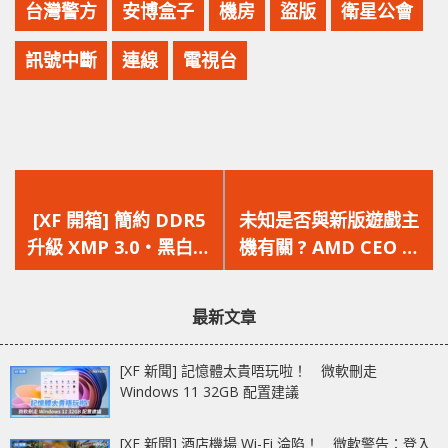
台灣警方
安博盒子
機房
盜版
衛星公會
訊號中斷
連線
電視台
上
下
一
一
[XF 開箱] 簡約 DDR5
未知是否與新版遊戲主
篇
篇
升級 XMP 3.0‧黑白雙
機有關 ? AMD CEO 蘇
文
文
色‧鋁散熱片 Corsair
媽表示明年將會是遊戲
章：
章：
Vengeance DDR5
主機的巔峰之年
最新文章
[XF 新聞] 記憶體太貴唔玩啦！ 微軟刪走
Windows 11 32GB 配置建議
[XF 新聞] 酒店機場 Wi-Fi 淪陷！ 微軟警告：登入