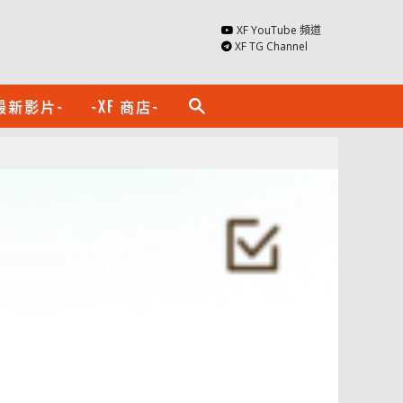
XF YouTube 頻道
XF TG Channel
最新影片-
-XF 商店-
search