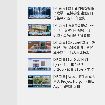
[XF 新聞] 數千台伺服器被後
門攻擊 主機板控制器漏洞部
分甚至超過 10 年歷史
[XF 新聞] 港澳聯合搗破 Fun
Coffee 咖啡科研騙局 涉款
近億‧聲稱高達 4 倍回報
[XF 新聞] Coldcard 離線「冷
錢包」爆出致命漏洞 黑客已
盜走逾 1.3 億美元比特幣
[XF 新聞] SanDisk 同 SK
hynix 推出 HBF 標準
512GB‧最高 3TB/s‧主攻
AI 記憶體
[XF 新聞] Adobe 將生成式 AI
塞入 Project Indigo 相機
App 可即影即改相