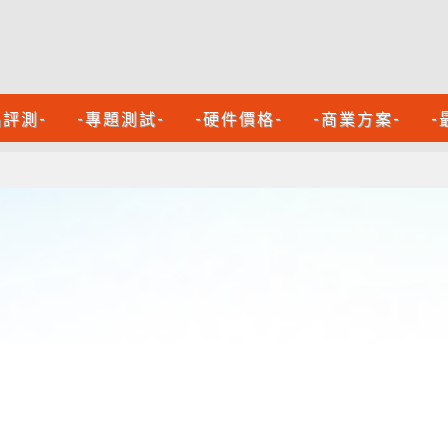
品評測-
-專題測試-
-硬件價格-
-商業方案-
-