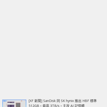
[XF 新聞] SanDisk 同 SK hynix 推出 HBF 標準
512GB‧最高 3TB/s‧主攻 AI 記憶體