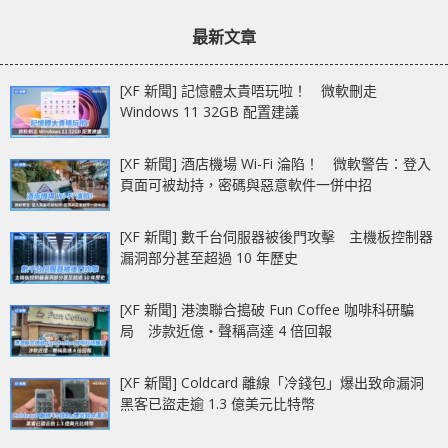
章：
章：
制
最新文章
[XF 新聞] 記憶體太貴唔玩啦！ 微軟刪走
Windows 11 32GB 配置建議
[XF 新聞] 酒店機場 Wi-Fi 淪陷！ 微軟警告：登入
頁面可被劫持，密碼與惡意軟件一併中招
[XF 新聞] 數千台伺服器被後門攻擊 主機板控制器
漏洞部分甚至超過 10 年歷史
[XF 新聞] 港澳聯合搗破 Fun Coffee 咖啡科研騙
局 涉款近億‧聲稱高達 4 倍回報
[XF 新聞] Coldcard 離線「冷錢包」爆出致命漏洞
黑客已盜走逾 1.3 億美元比特幣