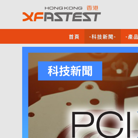
首頁
-科技新聞-
-產