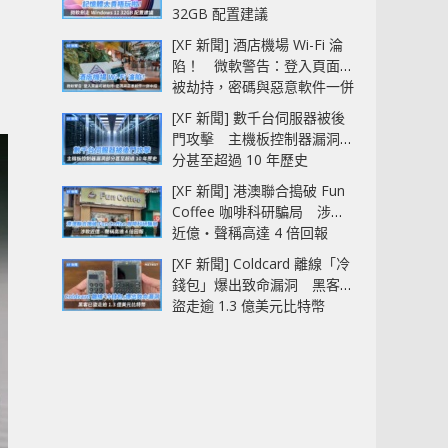
32GB 配置建議
[XF 新聞] 酒店機場 Wi-Fi 淪
陷！ 微軟警告：登入頁面可
被劫持，密碼與惡意軟件一併
中招
[XF 新聞] 數千台伺服器被後
門攻擊 主機板控制器漏洞部
分甚至超過 10 年歷史
[XF 新聞] 港澳聯合搗破 Fun
Coffee 咖啡科研騙局 涉款
近億‧聲稱高達 4 倍回報
[XF 新聞] Coldcard 離線「冷
錢包」爆出致命漏洞 黑客已
盜走逾 1.3 億美元比特幣