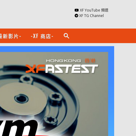
XF YouTube 頻道
XF TG Channel
最新影片-
-XF 商店-
search