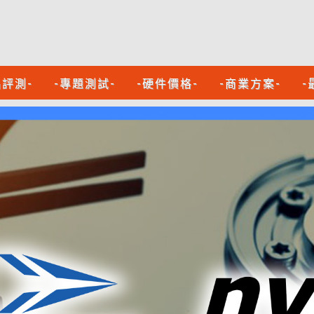
品評測-
-專題測試-
-硬件價格-
-商業方案-
-