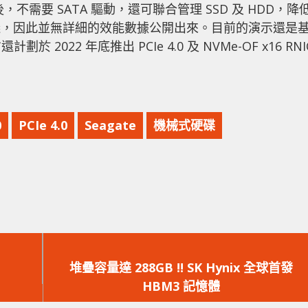
e 後，不需要 SATA 驅動，還可聯合管理 SSD 及 HDD，降
會議，因此並無詳細的效能數據公開出來。目前的演示還是
方還計劃於 2022 年底推出 PCIe 4.0 及 NVMe-OF x16 RNI
0
PCIe 4.0
Seagate
機械式硬碟
下
一
堆疊容量達 288GB !! SK Hynix 全球首發
篇
HBM3 記憶體
文