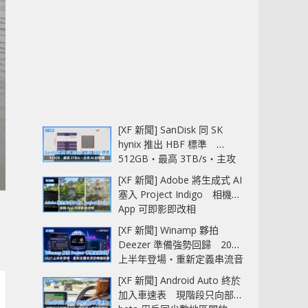
[XF 新聞] SanDisk 同 SK
hynix 推出 HBF 標準
512GB‧最高 3TB/s‧主攻
AI 記憶體
[XF 新聞] Adobe 將生成式 AI
塞入 Project Indigo 相機
App 可即影即改相
[XF 新聞] Winamp 夥拍
Deezer 準備強勢回歸 2027
上半年登場‧重新定義串流音
樂播放器
[XF 新聞] Android Auto 終於
加入車速表 現階段只向部分