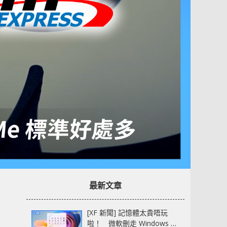
最新文章
[XF 新聞] 記憶體太貴唔玩
啦！ 微軟刪走 Windows 11