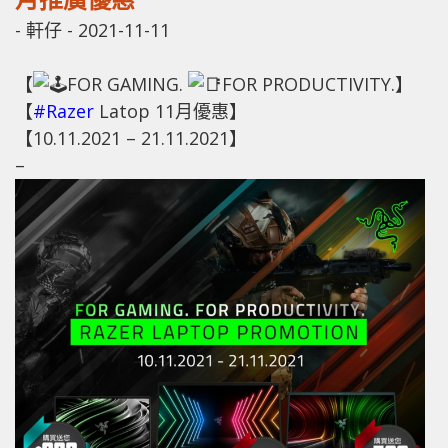
-
軒仔
-
2021-11-11
【
FOR GAMING.
FOR PRODUCTIVITY.】
【
#Razer
Latop 11月優惠】
【10.11.2021 – 21.11.2021】
–