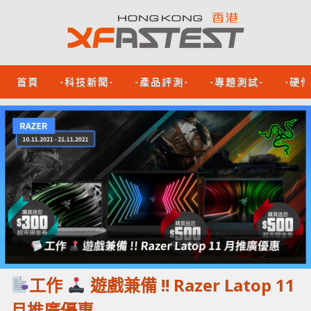
首頁
-科技新聞-
-產品評測-
-專題測試-
-硬
工作
遊戲兼備 !! Razer Latop 11
月推廣優惠