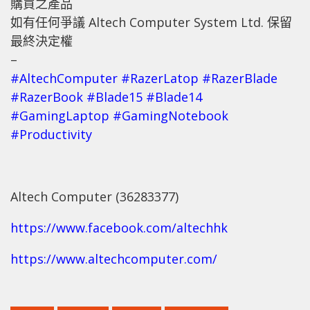
購買之產品
如有任何爭議 Altech Computer System Ltd. 保留
最終決定權
–
#AltechComputer
#RazerLatop
#RazerBlade
#RazerBook
#Blade15
#Blade14
#GamingLaptop
#GamingNotebook
#Productivity
Altech Computer (36283377)
https://www.facebook.com/altechhk
https://www.altechcomputer.com/