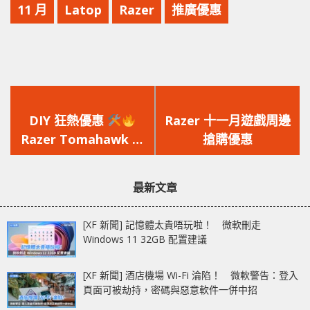
11 月
Latop
Razer
推廣優惠
上
下
一
一
DIY 狂熱優惠
Razer 十一月遊戲周邊
篇
篇
Razer Tomahawk 機
搶購優惠
文
文
箱優惠
章：
章：
最新文章
[XF 新聞] 記憶體太貴唔玩啦！ 微軟刪走
Windows 11 32GB 配置建議
[XF 新聞] 酒店機場 Wi-Fi 淪陷！ 微軟警告：登入
頁面可被劫持，密碼與惡意軟件一併中招