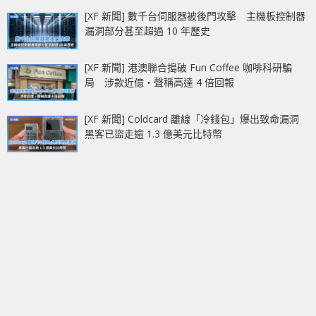
[XF 新聞] 數千台伺服器被後門攻擊 主機板控制器
漏洞部分甚至超過 10 年歷史
[XF 新聞] 港澳聯合搗破 Fun Coffee 咖啡科研騙
局 涉款近億‧聲稱高達 4 倍回報
[XF 新聞] Coldcard 離線「冷錢包」爆出致命漏洞
黑客已盜走逾 1.3 億美元比特幣