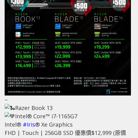
–
Razer Book 13
Intel® Core™ i7-1165G7
Intel®
#Iris
® Xe Graphics
FHD | Touch | 256GB SSD 優惠價$12,999 (原價