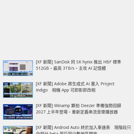
[XF 新聞] SanDisk 同 SK hynix 推出 HBF 標準
512GB‧最高 3TB/s‧主攻 AI 記憶體
[XF 新聞] Adobe 將生成式 AI 塞入 Project
Indigo 相機 App 可即影即改相
[XF 新聞] Winamp 夥拍 Deezer 準備強勢回歸
2027 上半年登場‧重新定義串流音樂播放器
[XF 新聞] Android Auto 終於加入車速表 現階段只
向部分 beta 用戶同少數地區開放