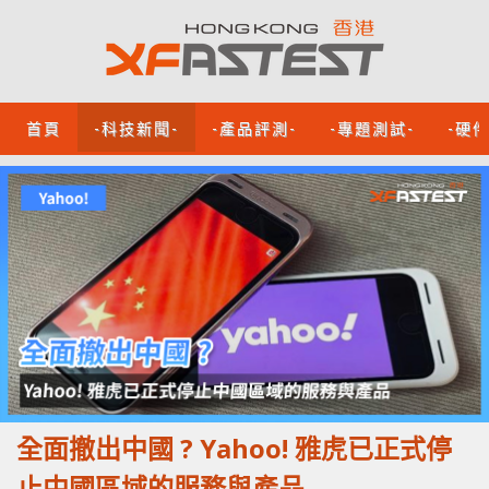
首頁
-科技新聞-
-產品評測-
-專題測試-
-硬
全面撤出中國 ? Yahoo! 雅虎已正式停
止中國區域的服務與產品