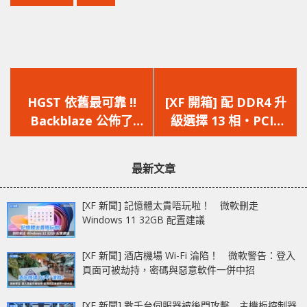
上
下
一
一
HGST 依舊最可靠 !!
[XF 開箱] 配 DDR4 升
篇
篇
Backblaze 公佈了
級選擇 13 相‧PCIe
文
文
2021 年第三季的 HDD
5.0‧2x PCIe Gen4
章：
章：
故障率報告
M.2‧2.5GbE ASRock
最新文章
Z690 Extreme WiFi
6E
[XF 新聞] 記憶體太貴唔玩啦！ 微軟刪走
Windows 11 32GB 配置建議
[XF 新聞] 酒店機場 Wi-Fi 淪陷！ 微軟警告：登入
頁面可被劫持，密碼與惡意軟件一併中招
[XF 新聞] 數千台伺服器被後門攻擊 主機板控制器